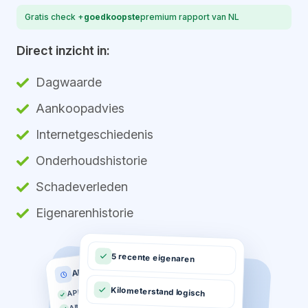
Gratis check +
goedkoopste
premium rapport van NL
Direct inzicht in:
Dagwaarde
Aankoopadvies
Internetgeschiedenis
Onderhoudshistorie
Schadeverleden
Eigenarenhistorie
5 recente eigenaren
APK historie
APK geldig tot 03-2026
Kilometerstand logisch
Altijd op tijd gekeurd