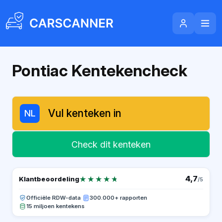
Pontiac Kentekencheck
NL
Check dit kenteken
★★★★★
★★★★★
4,7
Klantbeoordeling
/5
Officiële RDW-data
·
300.000+ rapporten
15 miljoen kentekens