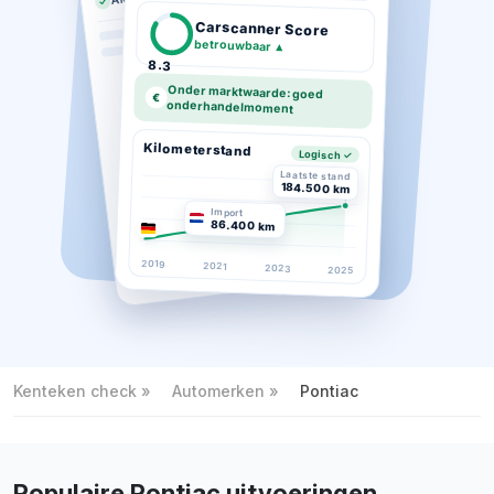
Carscanner Score
betrouwbaar
▲
8.3
Onder marktwaarde: goed
€
onderhandelmoment
Kilometerstand
Logisch ✓
Laatste stand
184.500 km
Import
86.400 km
2019
2021
2023
2025
Kenteken check
Automerken
Pontiac
Populaire Pontiac uitvoeringen