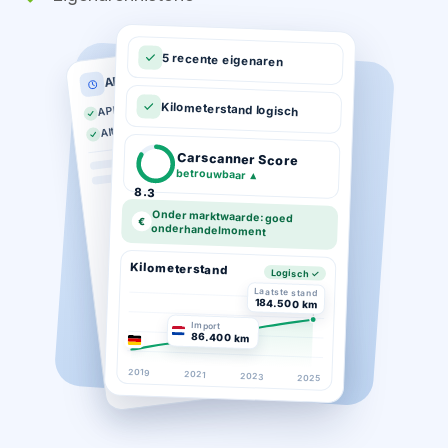
5 recente eigenaren
APK historie
APK geldig tot 03-2026
Kilometerstand logisch
Altijd op tijd gekeurd
Carscanner Score
betrouwbaar
▲
8.3
Onder marktwaarde: goed
€
onderhandelmoment
Kilometerstand
Logisch ✓
Laatste stand
184.500 km
Import
86.400 km
2019
2021
2023
2025