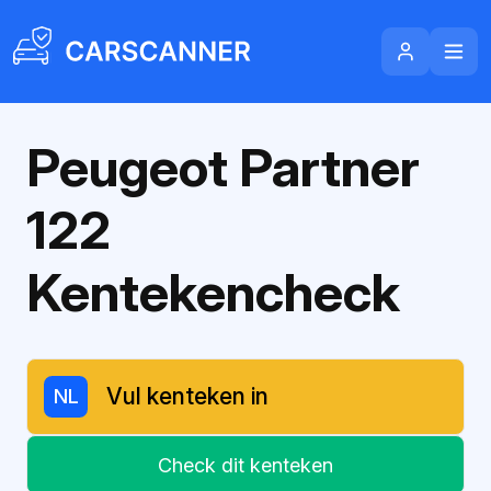
Peugeot Partner
122
Kentekencheck
NL
Check dit kenteken