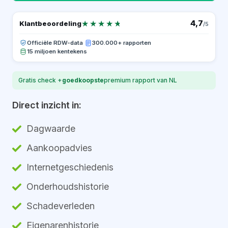
★★★★★
★★★★★
4,7
Klantbeoordeling
/5
Officiële RDW-data
·
300.000+ rapporten
15 miljoen kentekens
Gratis check +
goedkoopste
premium rapport van NL
Direct inzicht in:
Dagwaarde
Aankoopadvies
Internetgeschiedenis
Onderhoudshistorie
Schadeverleden
Eigenarenhistorie