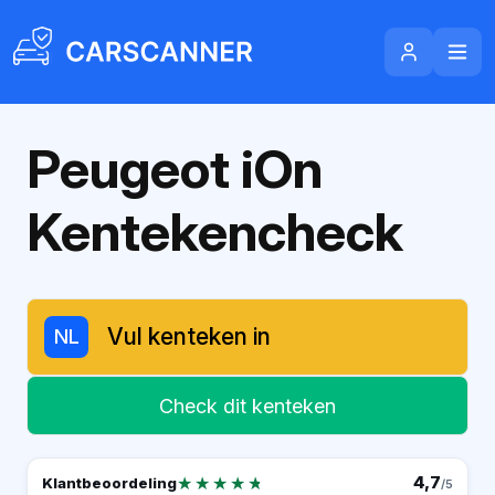
Peugeot iOn
Kentekencheck
NL
Check dit kenteken
★★★★★
★★★★★
4,7
Klantbeoordeling
/5