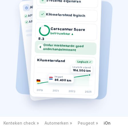
5 recente eigenaren
APK historie
APK geldig tot 03-2026
Kilometerstand logisch
Altijd op tijd gekeurd
Carscanner Score
betrouwbaar
▲
8.3
Onder marktwaarde: goed
€
onderhandelmoment
Kilometerstand
Logisch ✓
Laatste stand
184.500 km
Import
86.400 km
2019
2021
2023
2025
Kenteken check
Automerken
Peugeot
iOn