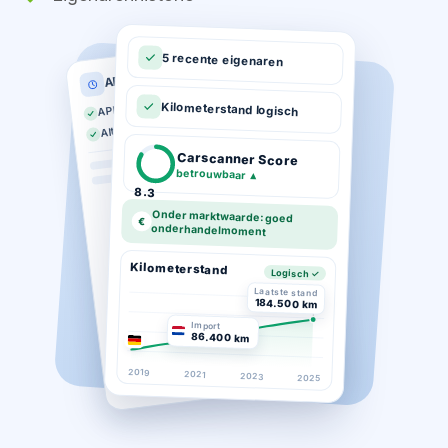
5 recente eigenaren
APK historie
APK geldig tot 03-2026
Kilometerstand logisch
Altijd op tijd gekeurd
Carscanner Score
betrouwbaar
▲
8.3
Onder marktwaarde: goed
€
onderhandelmoment
Kilometerstand
Logisch ✓
Laatste stand
184.500 km
Import
86.400 km
2019
2021
2023
2025