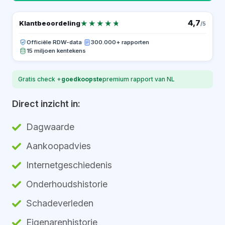
★★★★★
★★★★★
4,7
Klantbeoordeling
/5
Officiële RDW-data
·
300.000+ rapporten
15 miljoen kentekens
Gratis check +
goedkoopste
premium rapport van NL
Direct inzicht in:
Dagwaarde
Aankoopadvies
Internetgeschiedenis
Onderhoudshistorie
Schadeverleden
Eigenarenhistorie