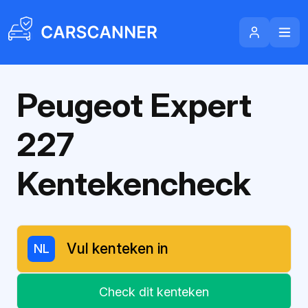
Peugeot Expert
227
Kentekencheck
NL
Check dit kenteken