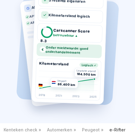
5 recente eigenaren
APK historie
APK geldig tot 03-2026
Kilometerstand logisch
Altijd op tijd gekeurd
Carscanner Score
betrouwbaar
▲
8.3
Onder marktwaarde: goed
€
onderhandelmoment
Kilometerstand
Logisch ✓
Laatste stand
184.500 km
Import
86.400 km
2019
2021
2023
2025
Kenteken check
Automerken
Peugeot
e-Rifter