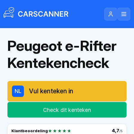
Peugeot e-Rifter
Kentekencheck
NL
Check dit kenteken
★★★★★
★★★★★
4,7
Klantbeoordeling
/5