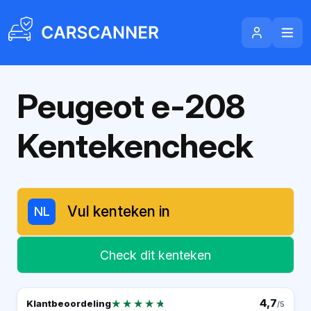
Peugeot e-208
Kentekencheck
NL
Check dit kenteken
★★★★★
★★★★★
4,7
Klantbeoordeling
/5