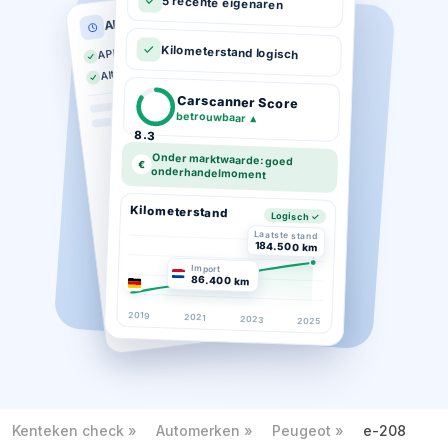
5 recente eigenaren
APK historie
APK geldig tot 03-2026
Kilometerstand logisch
Altijd op tijd gekeurd
Carscanner Score
betrouwbaar
▲
8.3
Onder marktwaarde: goed
€
onderhandelmoment
Kilometerstand
Logisch ✓
Laatste stand
184.500 km
Import
86.400 km
2019
2021
2023
2025
Kenteken check
Automerken
Peugeot
e-208