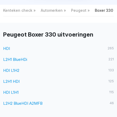
Kenteken check
Automerken
Peugeot
Boxer 330
Peugeot Boxer 330 uitvoeringen
HDI
265
L2H1 BlueHDi
221
HDI L1H2
133
L2H1 HDI
125
HDI L1H1
115
L2H2 BlueHDI A2MFB
46