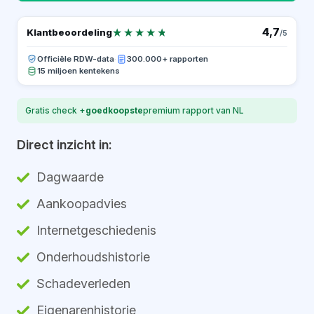
★★★★★
★★★★★
4,7
Klantbeoordeling
/5
Officiële RDW-data
·
300.000+ rapporten
15 miljoen kentekens
Gratis check +
goedkoopste
premium rapport van NL
Direct inzicht in:
Dagwaarde
Aankoopadvies
Internetgeschiedenis
Onderhoudshistorie
Schadeverleden
Eigenarenhistorie