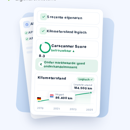
5 recente eigenaren
APK historie
APK geldig tot 03-2026
Kilometerstand logisch
Altijd op tijd gekeurd
Carscanner Score
betrouwbaar
▲
8.3
Onder marktwaarde: goed
€
onderhandelmoment
Kilometerstand
Logisch ✓
Laatste stand
184.500 km
Import
86.400 km
2019
2021
2023
2025