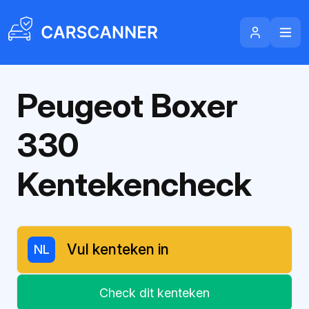
Peugeot Boxer
330
Kentekencheck
NL
Check dit kenteken