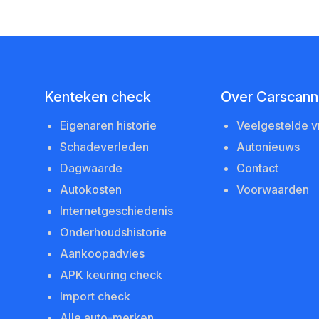
Kenteken check
Over Carscanne
Eigenaren historie
Veelgestelde 
Schadeverleden
Autonieuws
Dagwaarde
Contact
Autokosten
Voorwaarden
Internetgeschiedenis
Onderhoudshistorie
Aankoopadvies
APK keuring check
Import check
Alle auto-merken