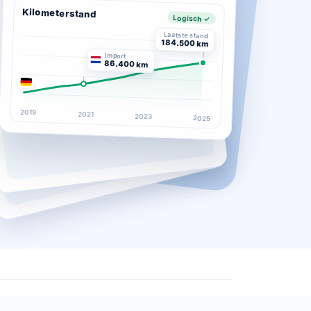
Kilometerstand
Logisch ✓
Laatste stand
184.500 km
Import
86.400 km
2019
2021
2023
2025