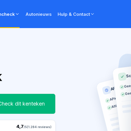
ncheck
Autonieuws
Hulp & Contact
k
Sc
Gee
APK histor
Gee
APK geldig t
Altijd op tij
Check dit kenteken
4,7
/5
(1.284 reviews)