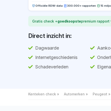
Officiële RDW-data
·
300.000+ rapporten
·
15 milj
Gratis check +
goedkoopste
premium rapport
Direct inzicht in:
Dagwaarde
Aanko
Internetgeschiedenis
Onderh
Schadeverleden
Eigena
Kenteken check
Automerken
Peugeot