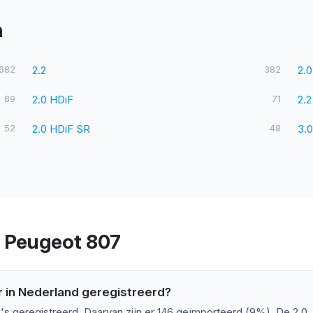
n
682
2.2
382
2.0
89
2.0 HDiF
71
2.2
52
2.0 HDiF SR
48
3.0
r Peugeot 807
 in Nederland geregistreerd?
's geregistreerd. Daarvan zijn er 146 geïmporteerd (9%). De 2.0