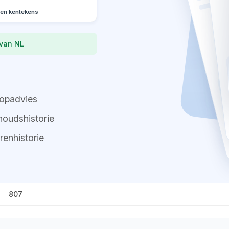
oen kentekens
 van NL
opadvies
oudshistorie
renhistorie
807