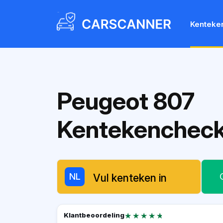
Kenteke
Peugeot 807
Kentekenchec
NL
★★★★★
★★★★★
Klantbeoordeling