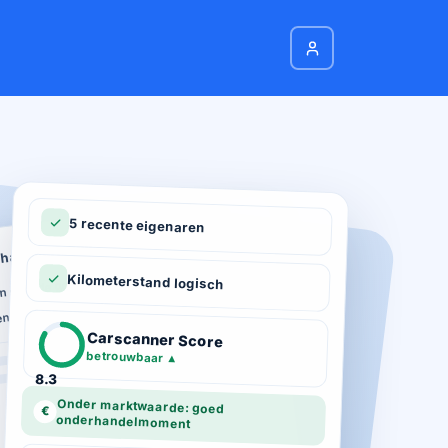
5 recente eigenaren
hadeverleden
n schade geregistreerd
Kilometerstand logisch
ie
n total loss gemeld
ot 03-2026
Carscanner Score
d gekeurd
betrouwbaar
▲
8.3
Onder marktwaarde: goed
€
onderhandelmoment