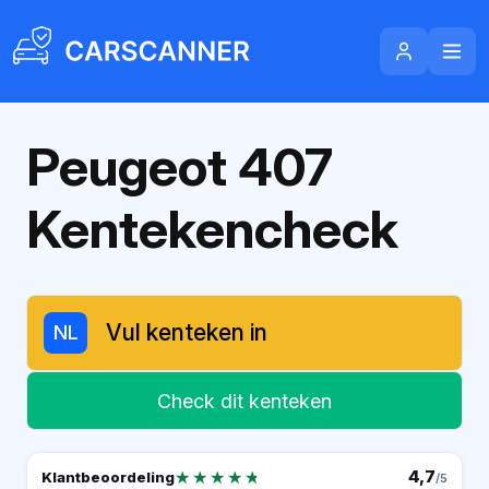
Peugeot 407
Kentekencheck
NL
Check dit kenteken
★★★★★
★★★★★
4,7
Klantbeoordeling
/5