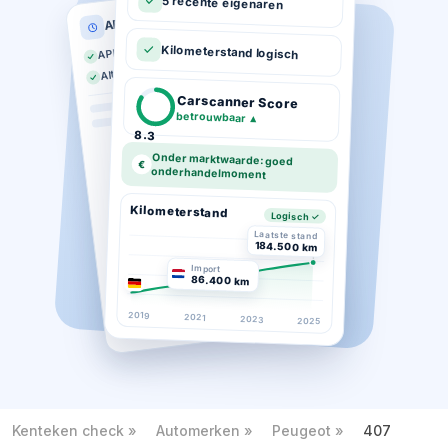
5 recente eigenaren
APK historie
APK geldig tot 03-2026
Kilometerstand logisch
Altijd op tijd gekeurd
Carscanner Score
betrouwbaar
▲
8.3
Onder marktwaarde: goed
€
onderhandelmoment
Kilometerstand
Logisch ✓
Laatste stand
184.500 km
Import
86.400 km
2019
2021
2023
2025
Kenteken check
Automerken
Peugeot
407