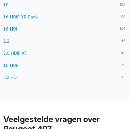
1.8
123
1.6 HDiF XR Pack
110
1.6 HDi
106
2.2
45
2.0 HDiF XT
40
1.6 HDiF
39
2.2 HDi
33
Veelgestelde vragen over
Peugeot 407