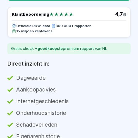
★★★★★
★★★★★
4,7
Klantbeoordeling
/5
Officiële RDW-data
·
300.000+ rapporten
15 miljoen kentekens
Gratis check +
goedkoopste
premium rapport van NL
Direct inzicht in:
Dagwaarde
Aankoopadvies
Internetgeschiedenis
Onderhoudshistorie
Schadeverleden
Eigenarenhistorie