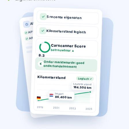
5 recente eigenaren
APK historie
APK geldig tot 03-2026
Kilometerstand logisch
Altijd op tijd gekeurd
Carscanner Score
betrouwbaar
▲
8.3
Onder marktwaarde: goed
€
onderhandelmoment
Kilometerstand
Logisch ✓
Laatste stand
184.500 km
Import
86.400 km
2019
2021
2023
2025