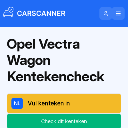
Opel Vectra
Wagon
Kentekencheck
NL
Check dit kenteken