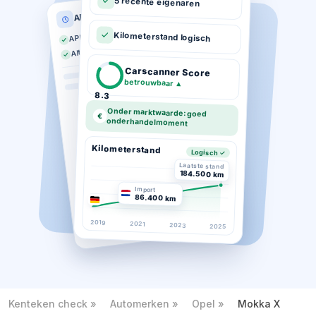
5 recente eigenaren
APK historie
APK geldig tot 03-2026
Kilometerstand logisch
Altijd op tijd gekeurd
Carscanner Score
betrouwbaar
▲
8.3
Onder marktwaarde: goed
€
onderhandelmoment
Kilometerstand
Logisch ✓
Laatste stand
184.500 km
Import
86.400 km
2019
2021
2023
2025
Kenteken check
Automerken
Opel
Mokka X