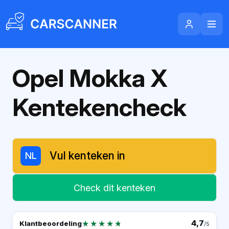
Opel Mokka X
Kentekencheck
NL
Check dit kenteken
★★★★★
★★★★★
4,7
Klantbeoordeling
/5