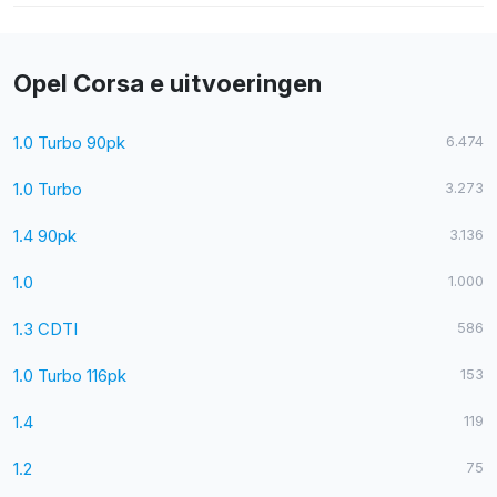
Opel Corsa e uitvoeringen
1.0 Turbo 90pk
6.474
1.0 Turbo
3.273
1.4 90pk
3.136
1.0
1.000
1.3 CDTI
586
1.0 Turbo 116pk
153
1.4
119
1.2
75