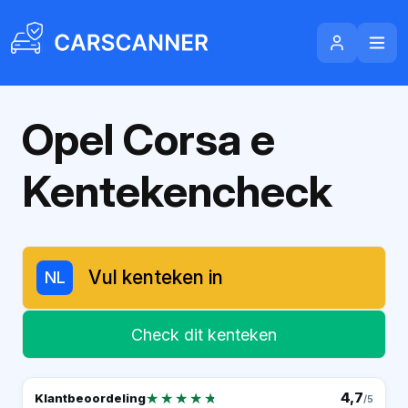
Opel Corsa e
Kentekencheck
NL
Check dit kenteken
★★★★★
★★★★★
4,7
Klantbeoordeling
/5