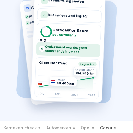
5 recente eigenaren
APK historie
APK geldig tot 03-2026
Kilometerstand logisch
Altijd op tijd gekeurd
Carscanner Score
betrouwbaar
▲
8.3
Onder marktwaarde: goed
€
onderhandelmoment
Kilometerstand
Logisch ✓
Laatste stand
184.500 km
Import
86.400 km
2019
2021
2023
2025
Kenteken check
Automerken
Opel
Corsa e