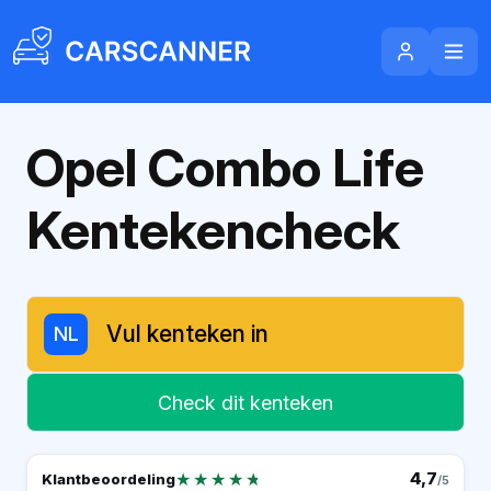
Opel Combo Life
Kentekencheck
NL
Check dit kenteken
★★★★★
★★★★★
4,7
Klantbeoordeling
/5