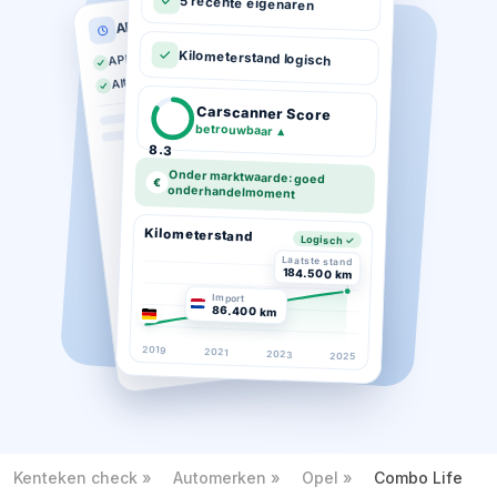
5 recente eigenaren
APK historie
APK geldig tot 03-2026
Kilometerstand logisch
Altijd op tijd gekeurd
Carscanner Score
betrouwbaar
▲
8.3
Onder marktwaarde: goed
€
onderhandelmoment
Kilometerstand
Logisch ✓
Laatste stand
184.500 km
Import
86.400 km
2019
2021
2023
2025
Kenteken check
Automerken
Opel
Combo Life