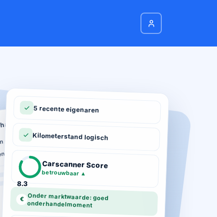
5 recente eigenaren
hadeverleden
n schade geregistreerd
Kilometerstand logisch
ie
n total loss gemeld
ot 03-2026
Carscanner Score
d gekeurd
betrouwbaar
▲
8.3
Onder marktwaarde: goed
€
onderhandelmoment