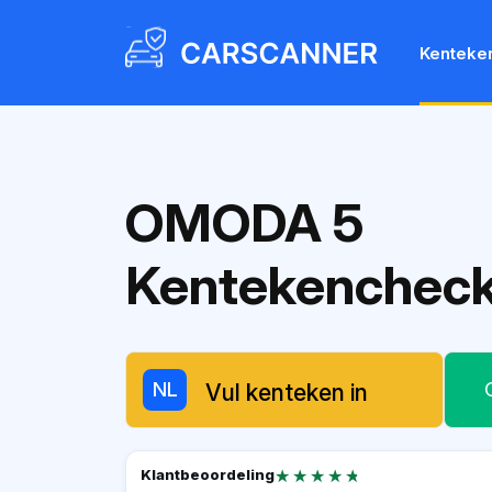
Kenteke
OMODA 5
Kentekenchec
NL
★★★★★
★★★★★
Klantbeoordeling