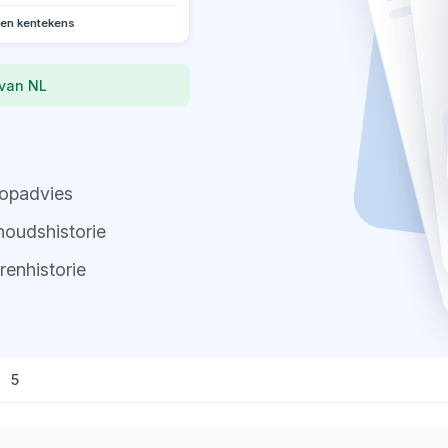
oen kentekens
 van NL
opadvies
oudshistorie
renhistorie
5