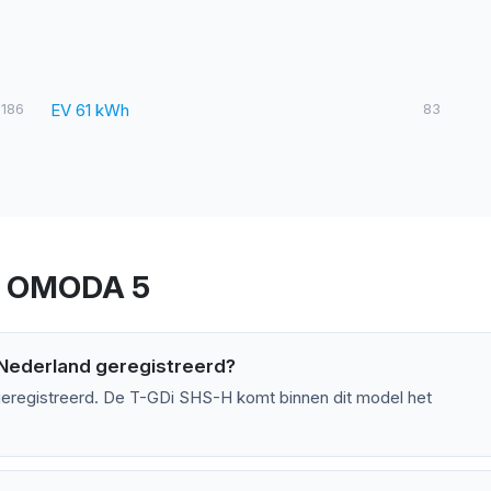
186
EV 61 kWh
83
er OMODA 5
 Nederland geregistreerd?
eregistreerd. De T-GDi SHS-H komt binnen dit model het