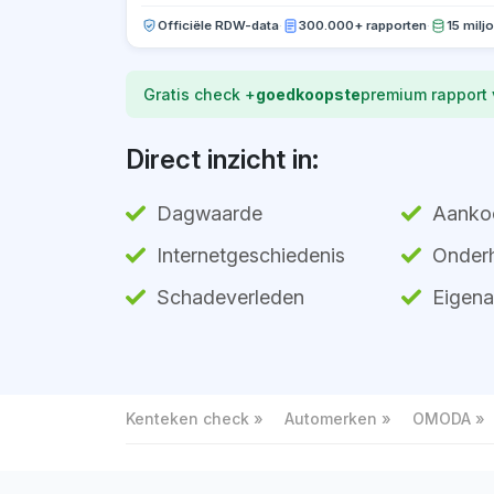
Officiële RDW-data
·
300.000+ rapporten
·
15 milj
Gratis check +
goedkoopste
premium rapport
Direct inzicht in:
Dagwaarde
Aanko
Internetgeschiedenis
Onderh
Schadeverleden
Eigena
Kenteken check
Automerken
OMODA