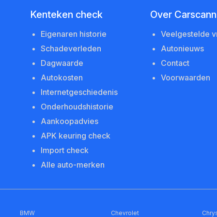
Kenteken check
Over Carscanne
Eigenaren historie
Veelgestelde 
Schadeverleden
Autonieuws
Dagwaarde
Contact
Autokosten
Voorwaarden
Internetgeschiedenis
Onderhoudshistorie
Aankoopadvies
APK keuring check
Import check
Alle auto-merken
BMW
Chevrolet
Chrys