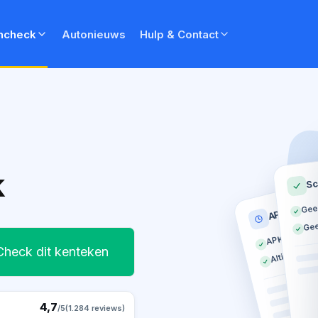
ncheck
Autonieuws
Hulp & Contact
k
Sc
Gee
APK histor
Gee
APK geldig t
Altijd op tij
Check dit kenteken
4,7
/5
(1.284 reviews)