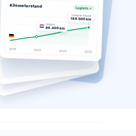
Kilometerstand
Logisch ✓
Laatste stand
184.500 km
Import
86.400 km
2019
2021
2023
2025