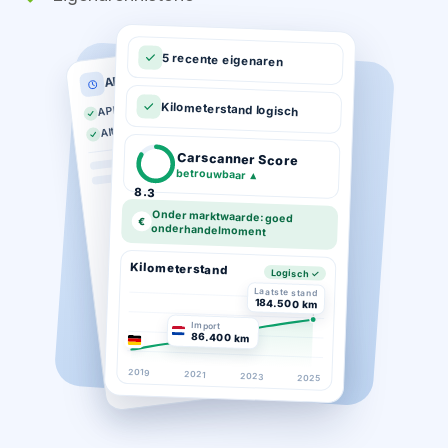
5 recente eigenaren
APK historie
APK geldig tot 03-2026
Kilometerstand logisch
Altijd op tijd gekeurd
Carscanner Score
betrouwbaar
▲
8.3
Onder marktwaarde: goed
€
onderhandelmoment
Kilometerstand
Logisch ✓
Laatste stand
184.500 km
Import
86.400 km
2019
2021
2023
2025