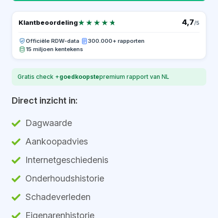
★★★★★
★★★★★
4,7
Klantbeoordeling
/5
Officiële RDW-data
·
300.000+ rapporten
15 miljoen kentekens
Gratis check +
goedkoopste
premium rapport van NL
Direct inzicht in:
Dagwaarde
Aankoopadvies
Internetgeschiedenis
Onderhoudshistorie
Schadeverleden
Eigenarenhistorie