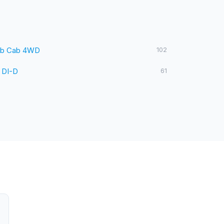
ub Cab 4WD
102
 DI-D
61