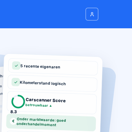
5 recente eigenaren
hadeverleden
n schade geregistreerd
Kilometerstand logisch
ie
n total loss gemeld
ot 03-2026
Carscanner Score
d gekeurd
betrouwbaar
▲
8.3
Onder marktwaarde: goed
€
onderhandelmoment