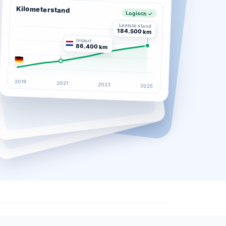
Kilometerstand
Logisch ✓
Laatste stand
184.500 km
Import
86.400 km
2019
2021
2023
2025