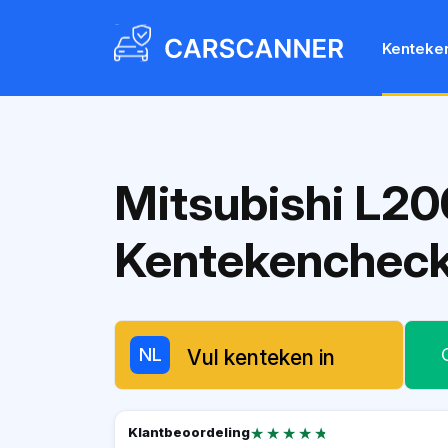
Kenteke
Mitsubishi L20
Kentekenchec
NL
★★★★★
★★★★★
Klantbeoordeling