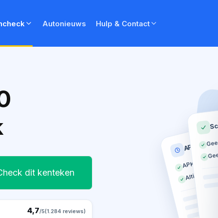
ncheck
Autonieuws
Hulp & Contact
0
k
Sc
Gee
APK histor
Gee
APK geldig t
Altijd op tij
Check dit kenteken
4,7
/5
(1.284 reviews)