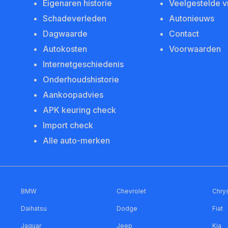
Eigenaren historie
Veelgestelde 
Schadeverleden
Autonieuws
Dagwaarde
Contact
Autokosten
Voorwaarden
Internetgeschiedenis
Onderhoudshistorie
Aankoopadvies
APK keuring check
Import check
Alle auto-merken
BMW
Chevrolet
Chrys
Daihatsu
Dodge
Fiat
Jaguar
Jeep
Kia