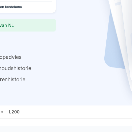
oen kentekens
 van NL
opadvies
oudshistorie
renhistorie
L200