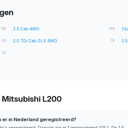
ngen
181
2.5 Cab 4WD
104
Cl
82
2.5 TDi Cab GLS 4WD
76
2.5
22
 Mitsubishi L200
n er in Nederland geregistreerd?
to's geregistreerd. Daarvan zijn er 1 geïmporteerd (0%). De 2.5