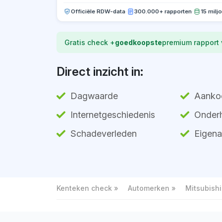
Officiële RDW-data
·
300.000+ rapporten
·
15 milj
Gratis check +
goedkoopste
premium rapport
Direct inzicht in:
Dagwaarde
Aanko
Internetgeschiedenis
Onderh
Schadeverleden
Eigena
Kenteken check
Automerken
Mitsubishi