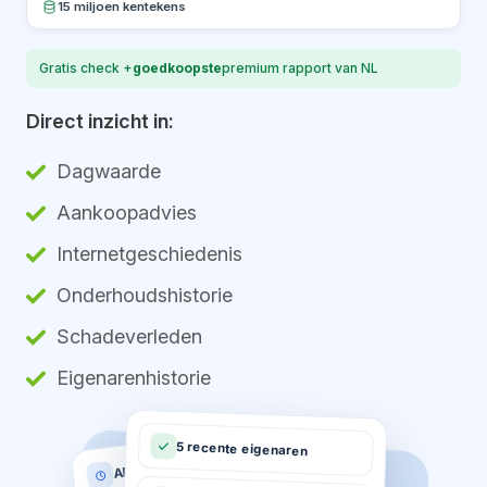
15 miljoen kentekens
Gratis check +
goedkoopste
premium rapport van NL
Direct inzicht in:
Dagwaarde
Aankoopadvies
Internetgeschiedenis
Onderhoudshistorie
Schadeverleden
Eigenarenhistorie
5 recente eigenaren
APK historie