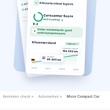
APK geldig tot 03-2026
Kilometerstand logisch
Altijd op tijd gekeurd
Carscanner Score
betrouwbaar
▲
8.3
Onder marktwaarde: goed
€
onderhandelmoment
Kilometerstand
Logisch ✓
Laatste stand
184.500 km
Import
86.400 km
2019
2021
2023
2025
Kenteken check
Automerken
Micro Compact Car