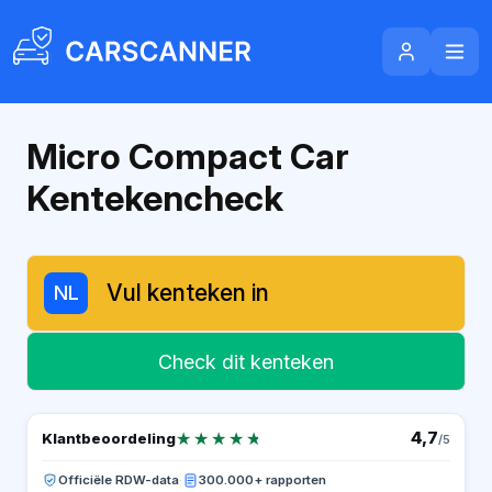
Micro Compact Car
Kentekencheck
NL
Check dit kenteken
★★★★★
★★★★★
4,7
Klantbeoordeling
/5
Officiële RDW-data
·
300.000+ rapporten