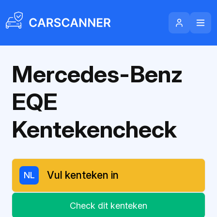
Mercedes-Benz
EQE
Kentekencheck
NL
Check dit kenteken