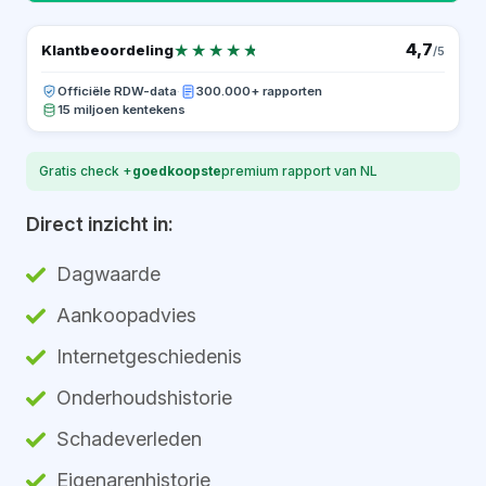
★★★★★
★★★★★
4,7
Klantbeoordeling
/5
Officiële RDW-data
·
300.000+ rapporten
15 miljoen kentekens
Gratis check +
goedkoopste
premium rapport van NL
Direct inzicht in:
Dagwaarde
Aankoopadvies
Internetgeschiedenis
Onderhoudshistorie
Schadeverleden
Eigenarenhistorie