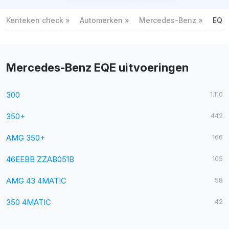
Kenteken check
Automerken
Mercedes-Benz
EQE
Mercedes-Benz EQE uitvoeringen
300
1.110
350+
442
AMG 350+
166
46EEBB ZZAB051B
105
AMG 43 4MATIC
58
350 4MATIC
42