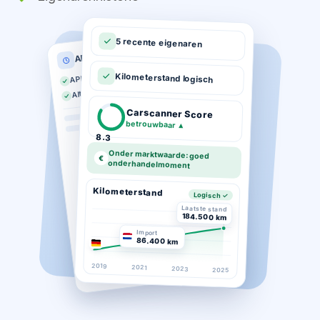
5 recente eigenaren
APK historie
APK geldig tot 03-2026
Kilometerstand logisch
Altijd op tijd gekeurd
Carscanner Score
betrouwbaar
▲
8.3
Onder marktwaarde: goed
€
onderhandelmoment
Kilometerstand
Logisch ✓
Laatste stand
184.500 km
Import
86.400 km
2019
2021
2023
2025