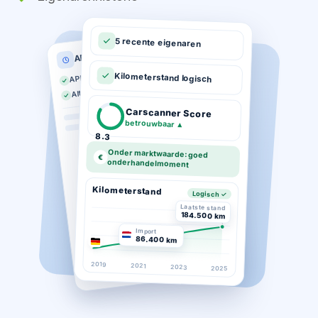
5 recente eigenaren
APK historie
APK geldig tot 03-2026
Kilometerstand logisch
Altijd op tijd gekeurd
Carscanner Score
betrouwbaar
▲
8.3
Onder marktwaarde: goed
€
onderhandelmoment
Kilometerstand
Logisch ✓
Laatste stand
184.500 km
Import
86.400 km
2019
2021
2023
2025