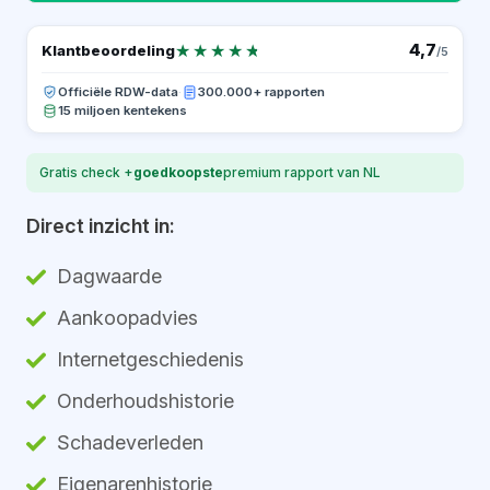
★★★★★
★★★★★
4,7
Klantbeoordeling
/5
Officiële RDW-data
·
300.000+ rapporten
15 miljoen kentekens
Gratis check +
goedkoopste
premium rapport van NL
Direct inzicht in:
Dagwaarde
Aankoopadvies
Internetgeschiedenis
Onderhoudshistorie
Schadeverleden
Eigenarenhistorie