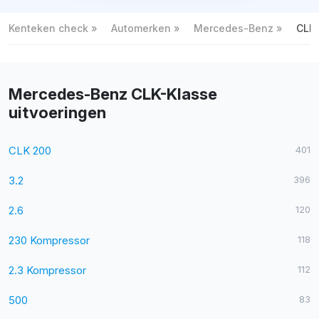
Kenteken check
Automerken
Mercedes-Benz
CLK-
Mercedes-Benz CLK-Klasse
uitvoeringen
CLK 200
401
3.2
396
2.6
120
230 Kompressor
118
2.3 Kompressor
112
500
83