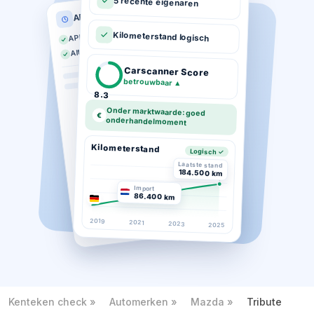
5 recente eigenaren
APK historie
APK geldig tot 03-2026
Kilometerstand logisch
Altijd op tijd gekeurd
Carscanner Score
betrouwbaar
▲
8.3
Onder marktwaarde: goed
€
onderhandelmoment
Kilometerstand
Logisch ✓
Laatste stand
184.500 km
Import
86.400 km
2019
2021
2023
2025
Kenteken check
Automerken
Mazda
Tribute