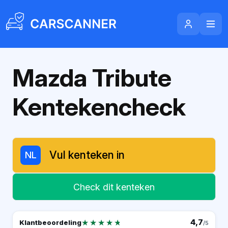
Mazda Tribute
Kentekencheck
NL
Check dit kenteken
★★★★★
★★★★★
4,7
Klantbeoordeling
/5