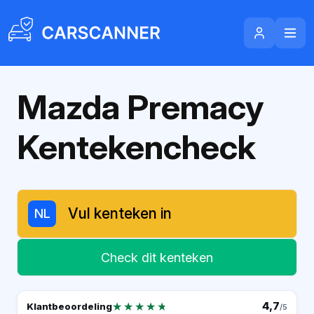
Mazda Premacy
Kentekencheck
NL
Check dit kenteken
★★★★★
★★★★★
4,7
Klantbeoordeling
/5