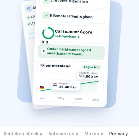
5 recente eigenaren
APK historie
APK geldig tot 03-2026
Kilometerstand logisch
Altijd op tijd gekeurd
Carscanner Score
betrouwbaar
▲
8.3
Onder marktwaarde: goed
€
onderhandelmoment
Kilometerstand
Logisch ✓
Laatste stand
184.500 km
Import
86.400 km
2019
2021
2023
2025
Kenteken check
Automerken
Mazda
Premacy