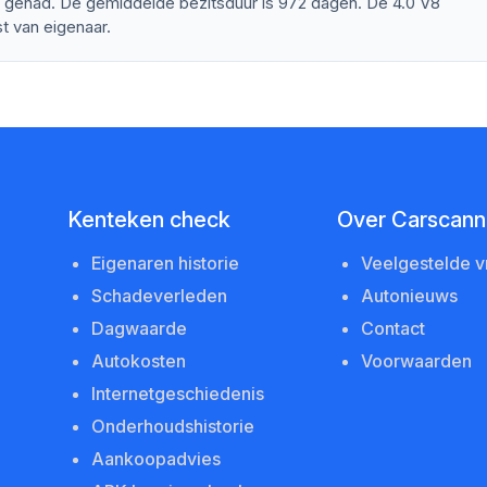
 gehad. De gemiddelde bezitsduur is 972 dagen. De 4.0 V8
t van eigenaar.
Kenteken check
Over Carscanne
Eigenaren historie
Veelgestelde 
Schadeverleden
Autonieuws
Dagwaarde
Contact
Autokosten
Voorwaarden
Internetgeschiedenis
Onderhoudshistorie
Aankoopadvies