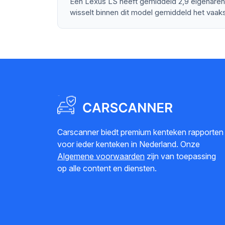
Een Lexus LS heeft gemiddeld 2,9 eigenaren
wisselt binnen dit model gemiddeld het vaaks
Carscanner biedt premium kenteken rapporten
voor ieder kenteken in Nederland. Onze
Algemene voorwaarden
zijn van toepassing
op alle content en diensten.