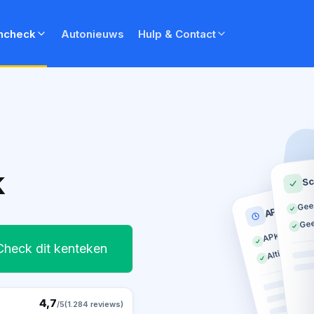
ncheck
Autonieuws
Hulp & Contact
k
Sc
Gee
APK histor
Gee
APK geldig t
Altijd op tij
Check dit kenteken
4,7
/5
(1.284 reviews)