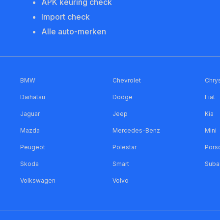
APK keuring check
Import check
Alle auto-merken
BMW
Chevrolet
Chrys
Daihatsu
Dodge
Fiat
Jaguar
Jeep
Kia
Mazda
Mercedes-Benz
Mini
Peugeot
Polestar
Pors
Skoda
Smart
Suba
Volkswagen
Volvo