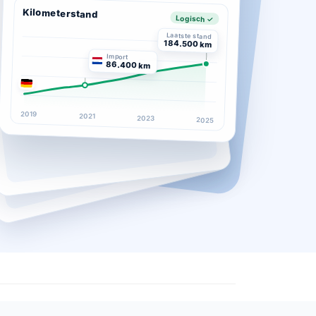
Kilometerstand
Logisch ✓
Laatste stand
184.500 km
Import
86.400 km
2019
2021
2023
2025