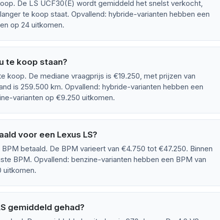
koop. De LS UCF30(E) wordt gemiddeld het snelst verkocht,
langer te koop staat. Opvallend: hybride-varianten hebben een
ten op 24 uitkomen.
u te koop staan?
 koop. De mediane vraagprijs is €19.250, met prijzen van
and is 259.500 km. Opvallend: hybride-varianten hebben een
zine-varianten op €9.250 uitkomen.
ald voor een Lexus LS?
BPM betaald. De BPM varieert van €4.750 tot €47.250. Binnen
gste BPM. Opvallend: benzine-varianten hebben een BPM van
0 uitkomen.
LS gemiddeld gehad?