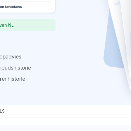
oen kentekens
 van NL
opadvies
oudshistorie
renhistorie
LS