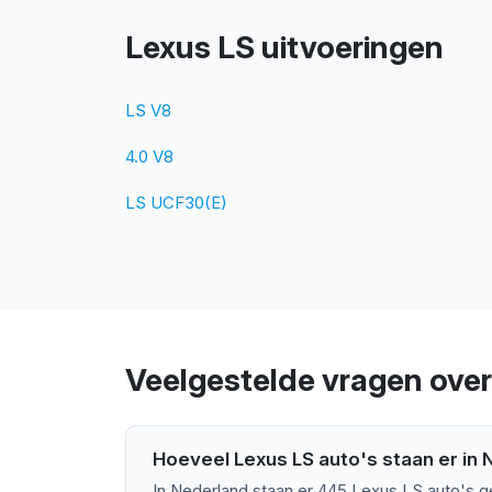
Lexus LS uitvoeringen
LS V8
4.0 V8
LS UCF30(E)
Veelgestelde vragen over
Hoeveel Lexus LS auto's staan er in
In Nederland staan er 445 Lexus LS auto's g