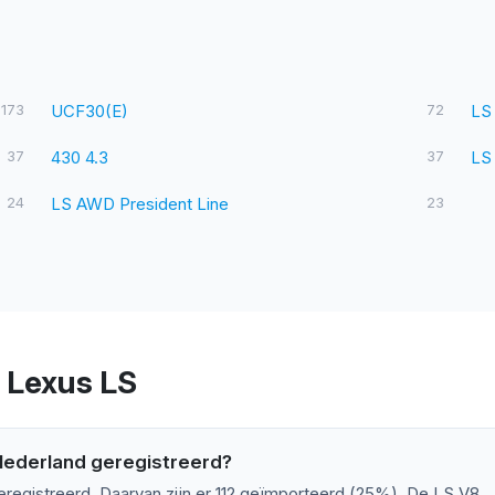
173
UCF30(E)
72
LS
37
430 4.3
37
LS
24
LS AWD President Line
23
 Lexus LS
 Nederland geregistreerd?
eregistreerd. Daarvan zijn er 112 geïmporteerd (25%). De LS V8