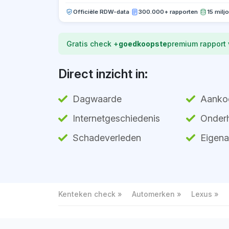
Officiële RDW-data
·
300.000+ rapporten
·
15 milj
Gratis check +
goedkoopste
premium rapport
Direct inzicht in:
Dagwaarde
Aanko
Internetgeschiedenis
Onderh
Schadeverleden
Eigena
Kenteken check
Automerken
Lexus