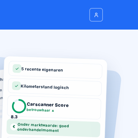
5 recente eigenaren
hadeverleden
n schade geregistreerd
Kilometerstand logisch
ie
n total loss gemeld
ot 03-2026
Carscanner Score
d gekeurd
betrouwbaar
▲
8.3
Onder marktwaarde: goed
€
onderhandelmoment