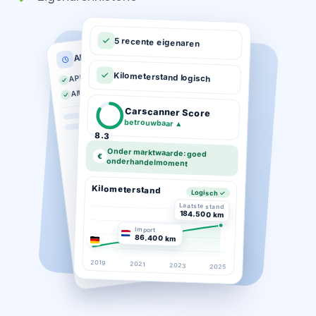
5 recente eigenaren
APK historie
APK geldig tot 03-2026
Kilometerstand logisch
Altijd op tijd gekeurd
Carscanner Score
betrouwbaar
▲
8.3
Onder marktwaarde: goed
€
onderhandelmoment
Kilometerstand
Logisch ✓
Laatste stand
184.500 km
Import
86.400 km
2019
2021
2023
2025