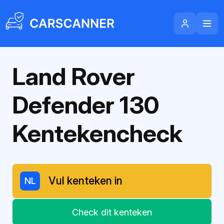
Land Rover
Defender 130
Kentekencheck
NL
Check dit kenteken