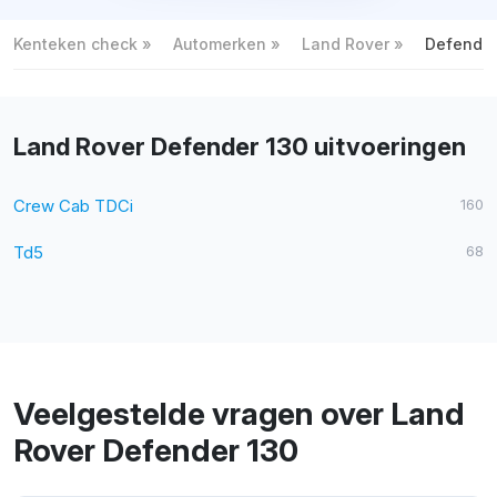
Kenteken check
Automerken
Land Rover
Defender
Land Rover Defender 130 uitvoeringen
Crew Cab TDCi
160
Td5
68
Veelgestelde vragen over Land
Rover Defender 130