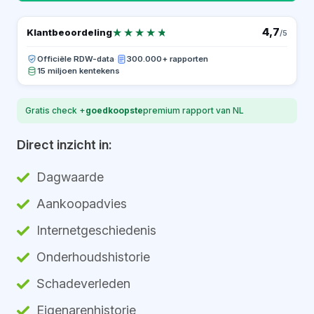
★★★★★
★★★★★
4,7
Klantbeoordeling
/5
Officiële RDW-data
·
300.000+ rapporten
15 miljoen kentekens
Gratis check +
goedkoopste
premium rapport van NL
Direct inzicht in:
Dagwaarde
Aankoopadvies
Internetgeschiedenis
Onderhoudshistorie
Schadeverleden
Eigenarenhistorie