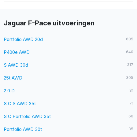
Jaguar F-Pace uitvoeringen
Portfolio AWD 20d
685
P400e AWD
640
S AWD 30d
317
25t AWD
305
2.0 D
81
S C S AWD 35t
71
S C Portfolio AWD 35t
60
Portfolio AWD 30t
35