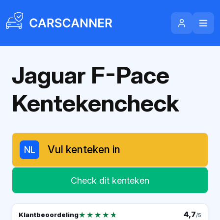
Jaguar F-Pace
Kentekencheck
NL
Check dit kenteken
★★★★★
★★★★★
4,7
Klantbeoordeling
/5