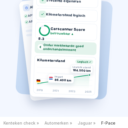
5 recente eigenaren
APK historie
APK geldig tot 03-2026
Kilometerstand logisch
Altijd op tijd gekeurd
Carscanner Score
betrouwbaar
▲
8.3
Onder marktwaarde: goed
€
onderhandelmoment
Kilometerstand
Logisch ✓
Laatste stand
184.500 km
Import
86.400 km
2019
2021
2023
2025
Kenteken check
Automerken
Jaguar
F-Pace