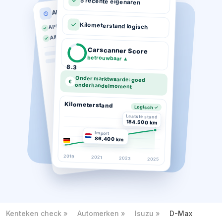
5 recente eigenaren
APK historie
APK geldig tot 03-2026
Kilometerstand logisch
Altijd op tijd gekeurd
Carscanner Score
betrouwbaar
▲
8.3
Onder marktwaarde: goed
€
onderhandelmoment
Kilometerstand
Logisch ✓
Laatste stand
184.500 km
Import
86.400 km
2019
2021
2023
2025
Kenteken check
Automerken
Isuzu
D-Max