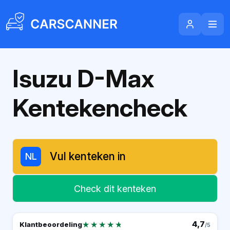
Isuzu D-Max
Kentekencheck
NL
Check dit kenteken
★★★★★
★★★★★
4,7
Klantbeoordeling
/5