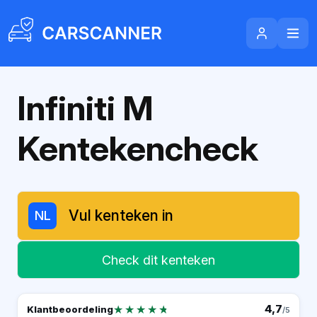
Infiniti M
Kentekencheck
NL
Check dit kenteken
★★★★★
★★★★★
4,7
Klantbeoordeling
/5