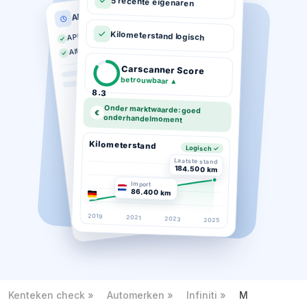
5 recente eigenaren
APK historie
APK geldig tot 03-2026
Kilometerstand logisch
Altijd op tijd gekeurd
Carscanner Score
betrouwbaar
▲
8.3
Onder marktwaarde: goed
€
onderhandelmoment
Kilometerstand
Logisch ✓
Laatste stand
184.500 km
Import
86.400 km
2019
2021
2023
2025
Kenteken check
Automerken
Infiniti
M