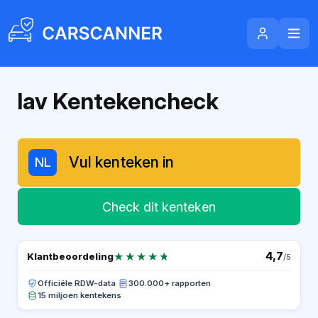
Iav Kentekencheck
NL
Check dit kenteken
★★★★★
★★★★★
4,7
Klantbeoordeling
/5
Officiële RDW-data
·
300.000+ rapporten
15 miljoen kentekens