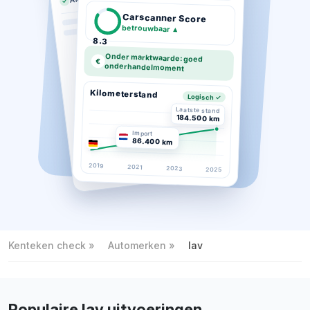
Carscanner Score
betrouwbaar
▲
8.3
Onder marktwaarde: goed
€
onderhandelmoment
Kilometerstand
Logisch ✓
Laatste stand
184.500 km
Import
86.400 km
2019
2021
2023
2025
Kenteken check
Automerken
Iav
Populaire Iav uitvoeringen