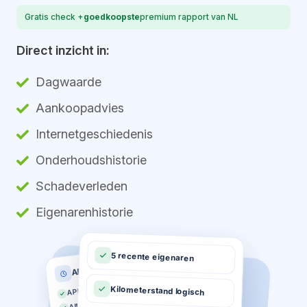
Gratis check +
goedkoopste
premium rapport van NL
Direct inzicht in:
Dagwaarde
Aankoopadvies
Internetgeschiedenis
Onderhoudshistorie
Schadeverleden
Eigenarenhistorie
5 recente eigenaren
APK historie
APK geldig tot 03-2026
Kilometerstand logisch
Altijd op tijd gekeurd