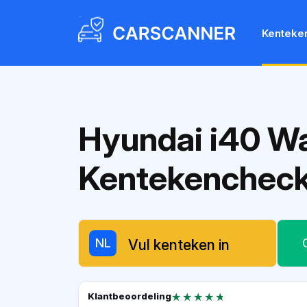
Kenteke
Hyundai i40 W
Kentekenchec
NL
★★★★★
★★★★★
Klantbeoordeling