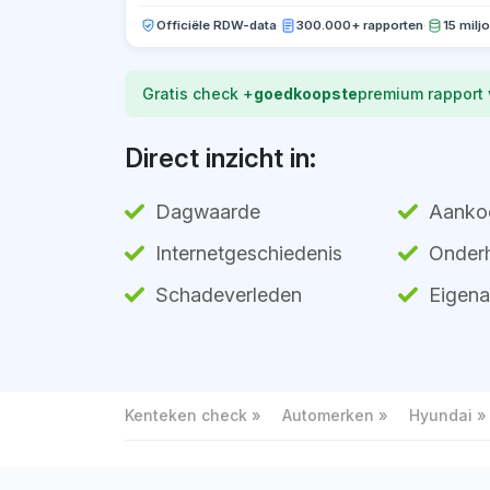
Officiële RDW-data
·
300.000+ rapporten
·
15 milj
Gratis check +
goedkoopste
premium rapport
Direct inzicht in:
Dagwaarde
Aanko
Internetgeschiedenis
Onderh
Schadeverleden
Eigena
Kenteken check
Automerken
Hyundai