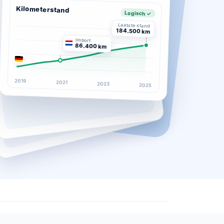
Kilometerstand
Logisch ✓
Laatste stand
184.500 km
Import
86.400 km
2019
2021
2023
2025