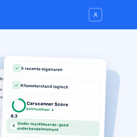
5 recente eigenaren
hadeverleden
n schade geregistreerd
Kilometerstand logisch
ie
n total loss gemeld
ot 03-2026
Carscanner Score
d gekeurd
betrouwbaar
▲
8.3
Onder marktwaarde: goed
€
onderhandelmoment