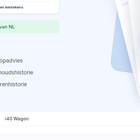
oen kentekens
 van NL
opadvies
oudshistorie
renhistorie
i40 Wagon