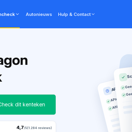
ncheck
Autonieuws
Hulp & Contact
agon
k
Sc
Gee
APK histor
Gee
APK geldig t
Altijd op tij
Check dit kenteken
4,7
/5
(1.284 reviews)