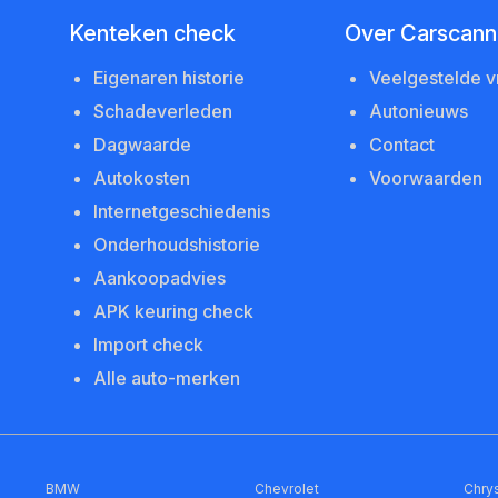
Kenteken check
Over Carscanne
Eigenaren historie
Veelgestelde 
Schadeverleden
Autonieuws
Dagwaarde
Contact
Autokosten
Voorwaarden
Internetgeschiedenis
Onderhoudshistorie
Aankoopadvies
APK keuring check
Import check
Alle auto-merken
BMW
Chevrolet
Chrys