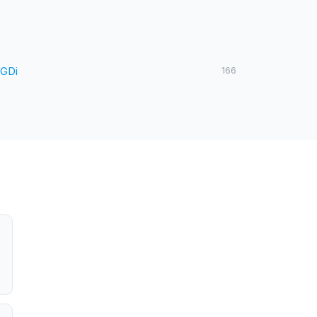
 GDi
166