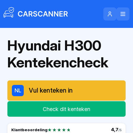
Hyundai H300
Kentekencheck
NL
Check dit kenteken
★★★★★
★★★★★
4,7
Klantbeoordeling
/5