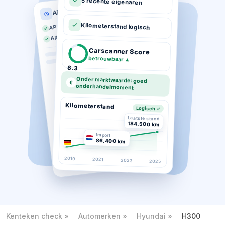
5 recente eigenaren
APK historie
APK geldig tot 03-2026
Kilometerstand logisch
Altijd op tijd gekeurd
Carscanner Score
betrouwbaar
▲
8.3
Onder marktwaarde: goed
€
onderhandelmoment
Kilometerstand
Logisch ✓
Laatste stand
184.500 km
Import
86.400 km
2019
2021
2023
2025
Kenteken check
Automerken
Hyundai
H300