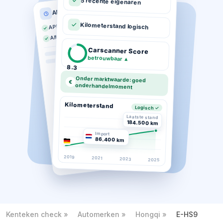
5 recente eigenaren
APK historie
APK geldig tot 03-2026
Kilometerstand logisch
Altijd op tijd gekeurd
Carscanner Score
betrouwbaar
▲
8.3
Onder marktwaarde: goed
€
onderhandelmoment
Kilometerstand
Logisch ✓
Laatste stand
184.500 km
Import
86.400 km
2019
2021
2023
2025
Kenteken check
Automerken
Hongqi
E-HS9