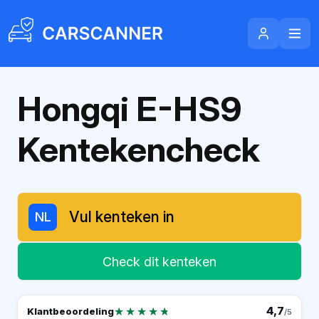
Hongqi E-HS9
Kentekencheck
NL
Check dit kenteken
★★★★★
★★★★★
4,7
Klantbeoordeling
/5