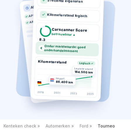
5 recente eigenaren
APK historie
APK geldig tot 03-2026
Kilometerstand logisch
Altijd op tijd gekeurd
Carscanner Score
betrouwbaar
▲
8.3
Onder marktwaarde: goed
€
onderhandelmoment
Kilometerstand
Logisch ✓
Laatste stand
184.500 km
Import
86.400 km
2019
2021
2023
2025
Kenteken check
Automerken
Ford
Tourneo