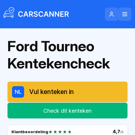
Ford Tourneo
Kentekencheck
NL
Check dit kenteken
★★★★★
★★★★★
4,7
Klantbeoordeling
/5