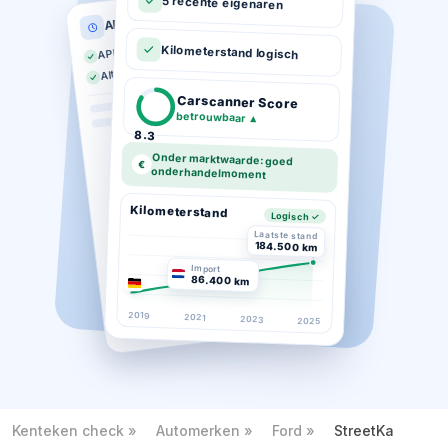
5 recente eigenaren
APK historie
APK geldig tot 03-2026
Kilometerstand logisch
Altijd op tijd gekeurd
Carscanner Score
betrouwbaar
▲
8.3
Onder marktwaarde: goed
€
onderhandelmoment
Kilometerstand
Logisch ✓
Laatste stand
184.500 km
Import
86.400 km
2019
2021
2023
2025
Kenteken check
Automerken
Ford
StreetKa