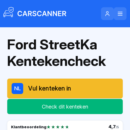
Ford StreetKa
Kentekencheck
NL
Check dit kenteken
★★★★★
★★★★★
4,7
Klantbeoordeling
/5