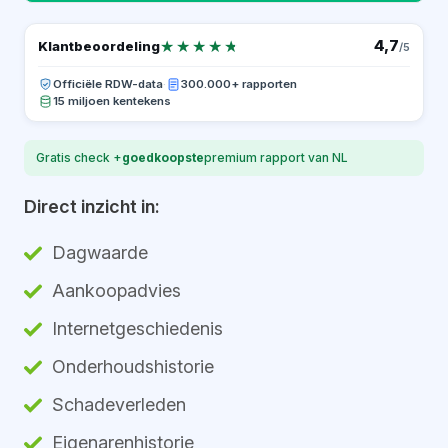
★★★★★
★★★★★
4,7
Klantbeoordeling
/5
Officiële RDW-data
·
300.000+ rapporten
15 miljoen kentekens
Gratis check +
goedkoopste
premium rapport van NL
Direct inzicht in:
Dagwaarde
Aankoopadvies
Internetgeschiedenis
Onderhoudshistorie
Schadeverleden
Eigenarenhistorie