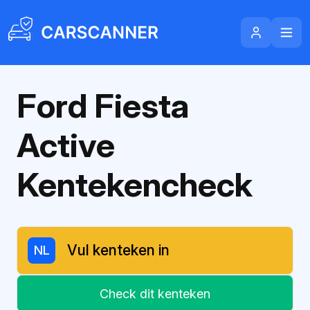
Ford Fiesta
Active
Kentekencheck
NL
Check dit kenteken