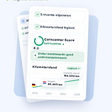
5 recente eigenaren
APK historie
APK geldig tot 03-2026
Kilometerstand logisch
Altijd op tijd gekeurd
Carscanner Score
betrouwbaar
▲
8.3
Onder marktwaarde: goed
€
onderhandelmoment
Kilometerstand
Logisch ✓
Laatste stand
184.500 km
Import
86.400 km
2019
2021
2023
2025