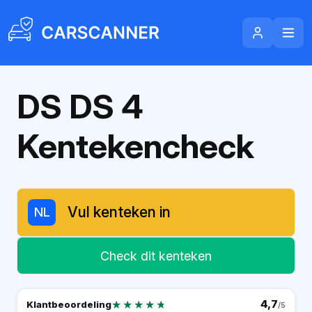
DS DS 4
Kentekencheck
NL
Check dit kenteken
★★★★★
★★★★★
4,7
Klantbeoordeling
/5