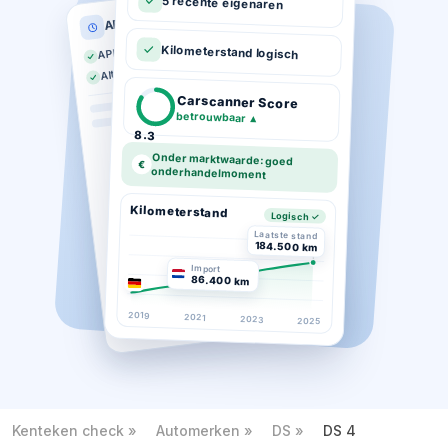
5 recente eigenaren
APK historie
APK geldig tot 03-2026
Kilometerstand logisch
Altijd op tijd gekeurd
Carscanner Score
betrouwbaar
▲
8.3
Onder marktwaarde: goed
€
onderhandelmoment
Kilometerstand
Logisch ✓
Laatste stand
184.500 km
Import
86.400 km
2019
2021
2023
2025
Kenteken check
Automerken
DS
DS 4