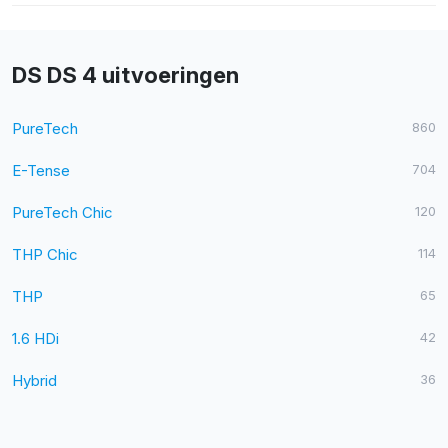
DS DS 4 uitvoeringen
PureTech
860
E-Tense
704
PureTech Chic
120
THP Chic
114
THP
65
1.6 HDi
42
Hybrid
36