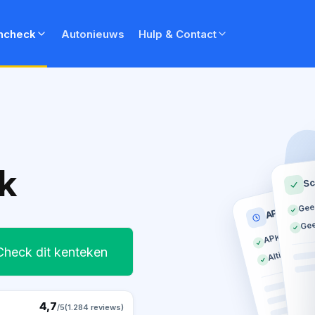
ncheck
Autonieuws
Hulp & Contact
k
Sc
Gee
APK histor
Gee
APK geldig t
Altijd op tij
Check dit kenteken
4,7
/5
(1.284 reviews)