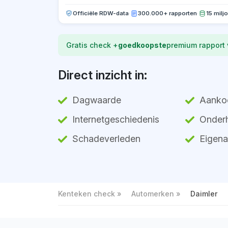
Officiële RDW-data
·
300.000+ rapporten
·
15 milj
Gratis check +
goedkoopste
premium rapport
Direct inzicht in:
Dagwaarde
Aanko
Internetgeschiedenis
Onderh
Schadeverleden
Eigena
Kenteken check
Automerken
Daimler