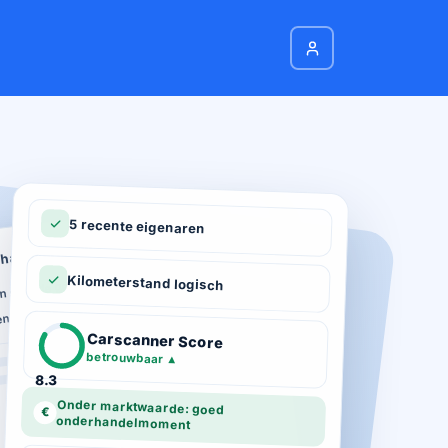
5 recente eigenaren
hadeverleden
n schade geregistreerd
Kilometerstand logisch
ie
n total loss gemeld
ot 03-2026
Carscanner Score
d gekeurd
betrouwbaar
▲
8.3
Onder marktwaarde: goed
€
onderhandelmoment