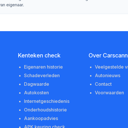
an eigenaar.
Kenteken check
Over Carscanne
Eigenaren historie
Veelgestelde 
Schadeverleden
Autonieuws
Dagwaarde
Contact
Autokosten
Voorwaarden
Internetgeschiedenis
Onderhoudshistorie
Aankoopadvies
APK keuring check