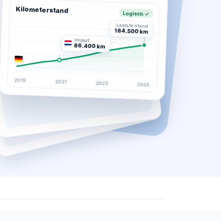
Kilometerstand
Logisch ✓
Laatste stand
184.500 km
Import
86.400 km
2019
2021
2023
2025