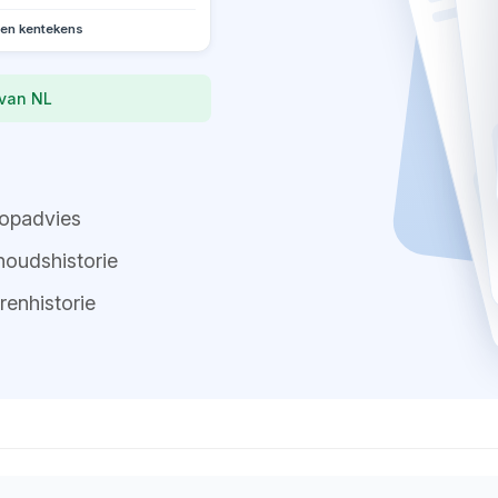
oen kentekens
 van NL
opadvies
oudshistorie
renhistorie