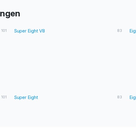
ringen
101
Super Eight V8
83
Eig
101
Super Eight
83
Eig