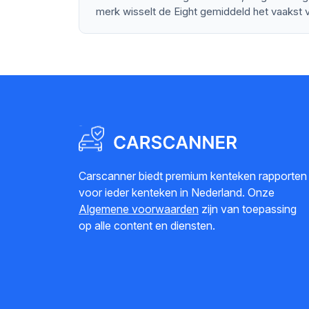
merk wisselt de Eight gemiddeld het vaakst v
Carscanner biedt premium kenteken rapporten
voor ieder kenteken in Nederland. Onze
Algemene voorwaarden
zijn van toepassing
op alle content en diensten.