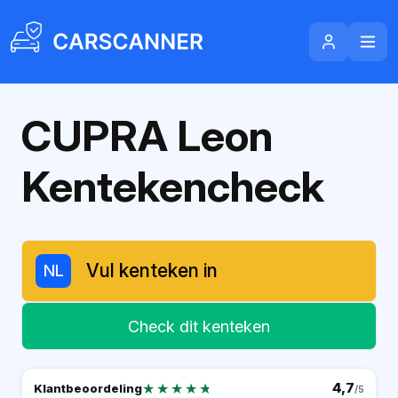
CUPRA Leon
Kentekencheck
NL
Check dit kenteken
★★★★★
★★★★★
4,7
Klantbeoordeling
/5