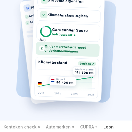
5 recente eigenaren
APK historie
APK geldig tot 03-2026
Kilometerstand logisch
Altijd op tijd gekeurd
Carscanner Score
betrouwbaar
▲
8.3
Onder marktwaarde: goed
€
onderhandelmoment
Kilometerstand
Logisch ✓
Laatste stand
184.500 km
Import
86.400 km
2019
2021
2023
2025
Kenteken check
Automerken
CUPRA
Leon