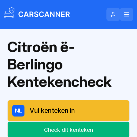
Citroën ë-
Berlingo
Kentekencheck
NL
Check dit kenteken