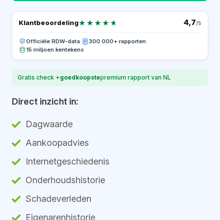
★★★★★
★★★★★
4,7
Klantbeoordeling
/5
Officiële RDW-data
·
300.000+ rapporten
15 miljoen kentekens
Gratis check +
goedkoopste
premium rapport van NL
Direct inzicht in:
Dagwaarde
Aankoopadvies
Internetgeschiedenis
Onderhoudshistorie
Schadeverleden
Eigenarenhistorie