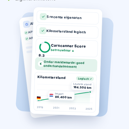
5 recente eigenaren
APK historie
APK geldig tot 03-2026
Kilometerstand logisch
Altijd op tijd gekeurd
Carscanner Score
betrouwbaar
▲
8.3
Onder marktwaarde: goed
€
onderhandelmoment
Kilometerstand
Logisch ✓
Laatste stand
184.500 km
Import
86.400 km
2019
2021
2023
2025