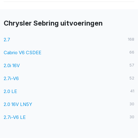
Chrysler Sebring uitvoeringen
2.7
168
Cabrio V6 CSDEE
66
2.0i 16V
57
2.7i-V6
52
2.0 LE
41
2.0 16V LN5Y
30
2.7i-V6 LE
30