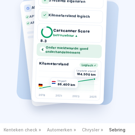
5 recente eigenaren
APK historie
APK geldig tot 03-2026
Kilometerstand logisch
Altijd op tijd gekeurd
Carscanner Score
betrouwbaar
▲
8.3
Onder marktwaarde: goed
€
onderhandelmoment
Kilometerstand
Logisch ✓
Laatste stand
184.500 km
Import
86.400 km
2019
2021
2023
2025
Kenteken check
Automerken
Chrysler
Sebring