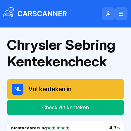
Chrysler Sebring
Kentekencheck
NL
Check dit kenteken
★★★★★
★★★★★
4,7
Klantbeoordeling
/5