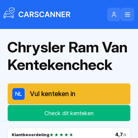
Chrysler Ram Van
Kentekencheck
NL
Check dit kenteken
★★★★★
★★★★★
4,7
Klantbeoordeling
/5