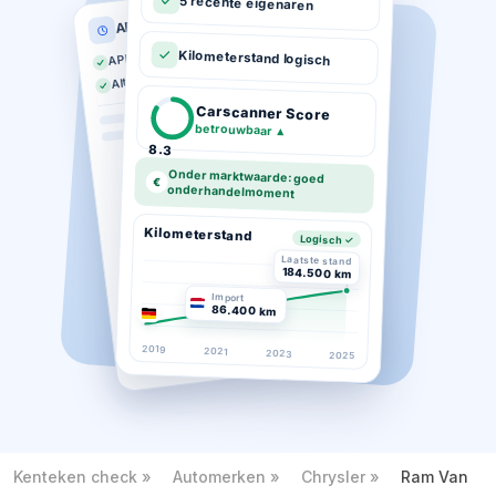
5 recente eigenaren
APK historie
APK geldig tot 03-2026
Kilometerstand logisch
Altijd op tijd gekeurd
Carscanner Score
betrouwbaar
▲
8.3
Onder marktwaarde: goed
€
onderhandelmoment
Kilometerstand
Logisch ✓
Laatste stand
184.500 km
Import
86.400 km
2019
2021
2023
2025
Kenteken check
Automerken
Chrysler
Ram Van