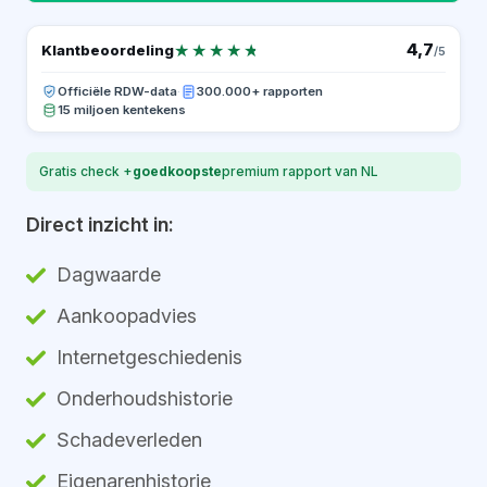
★★★★★
★★★★★
4,7
Klantbeoordeling
/5
Officiële RDW-data
·
300.000+ rapporten
15 miljoen kentekens
Gratis check +
goedkoopste
premium rapport van NL
Direct inzicht in:
Dagwaarde
Aankoopadvies
Internetgeschiedenis
Onderhoudshistorie
Schadeverleden
Eigenarenhistorie