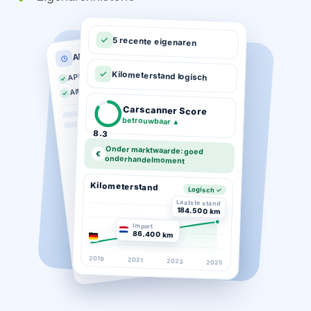
5 recente eigenaren
APK historie
APK geldig tot 03-2026
Kilometerstand logisch
Altijd op tijd gekeurd
Carscanner Score
betrouwbaar
▲
8.3
Onder marktwaarde: goed
€
onderhandelmoment
Kilometerstand
Logisch ✓
Laatste stand
184.500 km
Import
86.400 km
2019
2021
2023
2025