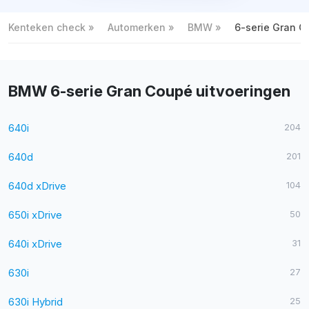
Kenteken check
Automerken
BMW
6-serie Gran 
BMW 6-serie Gran Coupé uitvoeringen
640i
204
640d
201
640d xDrive
104
650i xDrive
50
640i xDrive
31
630i
27
630i Hybrid
25