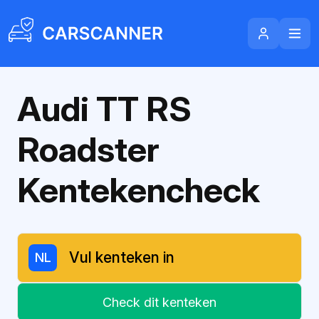
Audi TT RS
Roadster
Kentekencheck
NL
Check dit kenteken