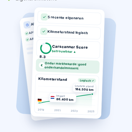
5 recente eigenaren
APK historie
APK geldig tot 03-2026
Kilometerstand logisch
Altijd op tijd gekeurd
Carscanner Score
betrouwbaar
▲
8.3
Onder marktwaarde: goed
€
onderhandelmoment
Kilometerstand
Logisch ✓
Laatste stand
184.500 km
Import
86.400 km
2019
2021
2023
2025