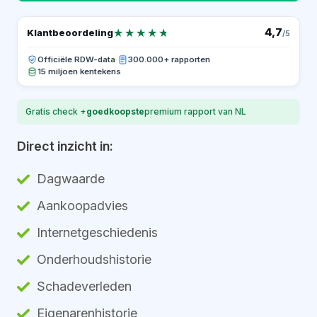
★★★★★
★★★★★
4,7
Klantbeoordeling
/5
Officiële RDW-data
·
300.000+ rapporten
15 miljoen kentekens
Gratis check +
goedkoopste
premium rapport van NL
Direct inzicht in:
Dagwaarde
Aankoopadvies
Internetgeschiedenis
Onderhoudshistorie
Schadeverleden
Eigenarenhistorie