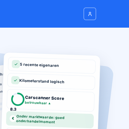
5 recente eigenaren
hadeverleden
n schade geregistreerd
Kilometerstand logisch
ie
n total loss gemeld
ot 03-2026
Carscanner Score
d gekeurd
betrouwbaar
▲
8.3
Onder marktwaarde: goed
€
onderhandelmoment