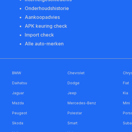
Onderhoudshistorie
Aankoopadvies
APK keuring check
Import check
Alle auto-merken
BMW
Chevrolet
Chrys
Daihatsu
Dodge
Fiat
Jaguar
Jeep
Kia
Mazda
Mercedes-Benz
Mini
Peugeot
Polestar
Pors
Skoda
Smart
Suba