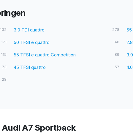
eringen
432
3.0 TDI quattro
278
55 
171
50 TFSI e quattro
146
2.8
115
55 TFSI e quattro Competition
89
3.0
73
45 TFSI quattro
57
4.0
28
r Audi A7 Sportback