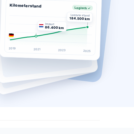
Kilometerstand
Logisch ✓
Laatste stand
184.500 km
Import
86.400 km
2019
2021
2023
2025