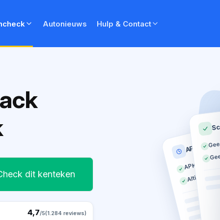
ncheck
Autonieuws
Hulp & Contact
back
k
Sc
Gee
APK histor
Gee
APK geldig t
Altijd op tij
Check dit kenteken
4,7
/5
(1.284 reviews)