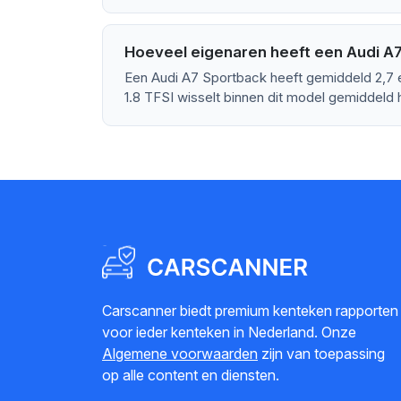
Hoeveel eigenaren heeft een Audi A
Een Audi A7 Sportback heeft gemiddeld 2,7 
1.8 TFSI wisselt binnen dit model gemiddeld 
Carscanner biedt premium kenteken rapporten
voor ieder kenteken in Nederland. Onze
Algemene voorwaarden
zijn van toepassing
op alle content en diensten.