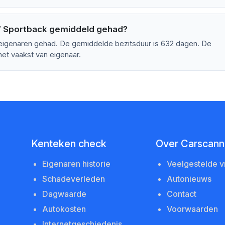
7 Sportback gemiddeld gehad?
eigenaren gehad. De gemiddelde bezitsduur is 632 dagen. De
het vaakst van eigenaar.
Kenteken check
Over Carscanne
Eigenaren historie
Veelgestelde 
Schadeverleden
Autonieuws
Dagwaarde
Contact
Autokosten
Voorwaarden
Internetgeschiedenis