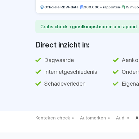
Officiële RDW-data
·
300.000+ rapporten
·
15 milj
Gratis check +
goedkoopste
premium rapport
Direct inzicht in:
Dagwaarde
Aanko
Internetgeschiedenis
Onderh
Schadeverleden
Eigena
Kenteken check
Automerken
Audi
A