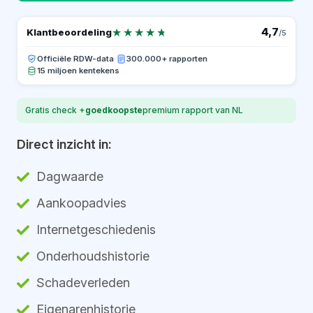
★★★★★
★★★★★
4,7
Klantbeoordeling
/5
Officiële RDW-data
·
300.000+ rapporten
15 miljoen kentekens
Gratis check +
goedkoopste
premium rapport van NL
Direct inzicht in:
Dagwaarde
Aankoopadvies
Internetgeschiedenis
Onderhoudshistorie
Schadeverleden
Eigenarenhistorie