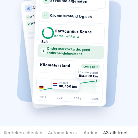
5 recente eigenaren
APK historie
APK geldig tot 03-2026
Kilometerstand logisch
Altijd op tijd gekeurd
Carscanner Score
betrouwbaar
▲
8.3
Onder marktwaarde: goed
€
onderhandelmoment
Kilometerstand
Logisch ✓
Laatste stand
184.500 km
Import
86.400 km
2019
2021
2023
2025
Kenteken check
Automerken
Audi
A3 allstreet