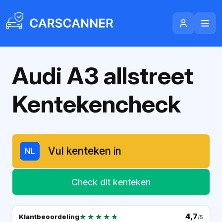
Audi A3 allstreet
Kentekencheck
NL
Check dit kenteken
★★★★★
★★★★★
4,7
Klantbeoordeling
/5