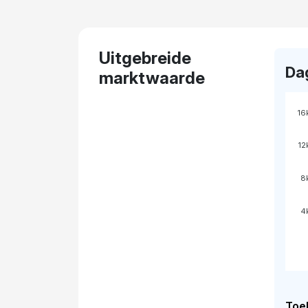
Uitgebreide
Da
marktwaarde
16
12
8
4
Toel