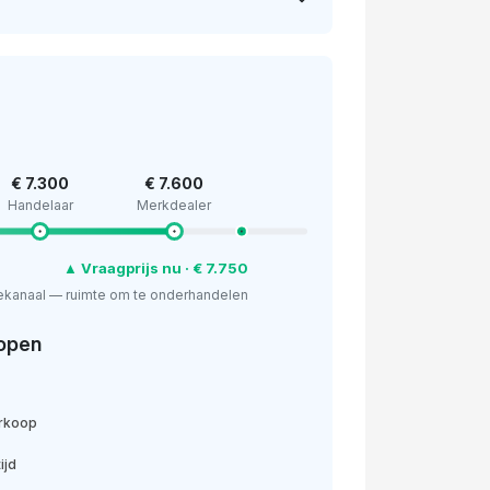
€ 7.300
€ 7.600
Handelaar
Merkdealer
▲ Vraagprijs nu · € 7.750
ekanaal — ruimte om te onderhandelen
open
erkoop
ijd