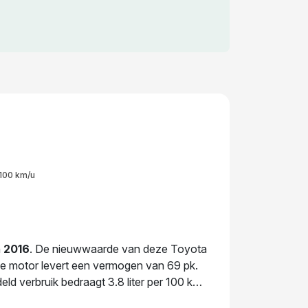
100 km/u
n
2016
. De nieuwwaarde van deze Toyota
 De motor levert een vermogen van 69 pk.
ld verbruik bedraagt 3.8 liter per 100 km.
eigenaar heeft deze auto al
18
dagen in