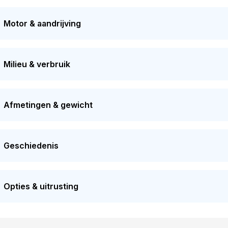
 De APK is geldig tot 25-01-2027. Dit voertuig heeft 2 eigenare
e dagwaarde van deze auto ligt rond de
€ 7.300
.
Motor & aandrijving
Milieu & verbruik
Afmetingen & gewicht
Geschiedenis
Opties & uitrusting