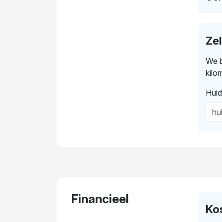
Ze
We b
kilo
Huid
Financieel
Ko