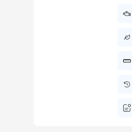
bezit.
actuel