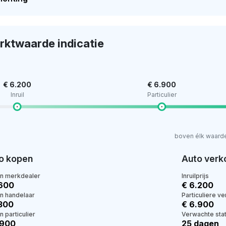
rktwaarde indicatie
€ 6.200
€ 6.900
Inruil
Particulier
boven élk waard
o kopen
Auto verk
en merkdealer
Inruilprijs
.600
€ 6.200
en handelaar
Particuliere v
.300
€ 6.900
n particulier
Verwachte stat
.900
25 dagen