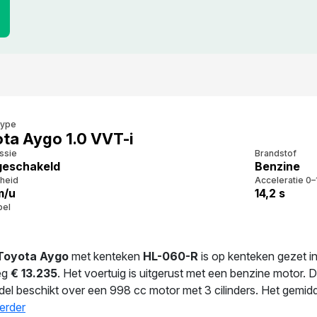
type
ta Aygo 1.0 VVT-i
ssie
Brandstof
eschakeld
Benzine
heid
Acceleratie 0–
m/u
14,2 s
bel
Toyota Aygo
met kenteken
HL-060-R
is op kenteken gezet i
eg
€ 13.235
. Het voertuig is uitgerust met een benzine motor.
del beschikt over een 998 cc motor met 3 cilinders. Het gemidde
ag gewicht van 930 kg zorgt voor extra dynamiek. De huidige 
erder