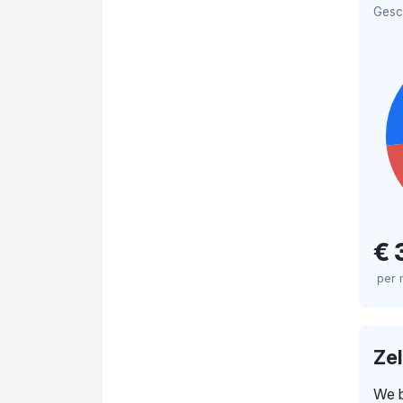
Gesc
€ 
per
Ze
We b