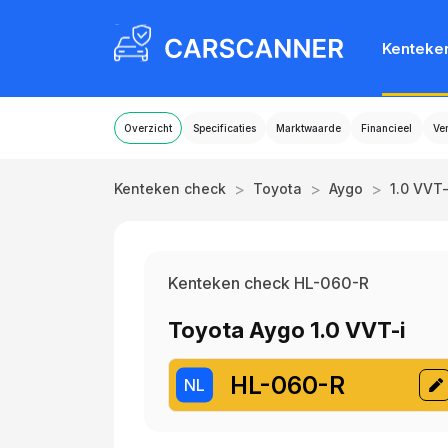
Kenteke
Overzicht
Specificaties
Marktwaarde
Financieel
Ve
>
>
>
Kenteken check
Toyota
Aygo
1.0 VVT-
Kenteken check HL-060-R
Toyota Aygo 1.0 VVT-i
HL-060-R
NL