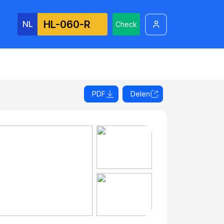
NL
Check
PDF
Delen