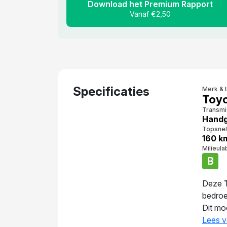
Download het Premium Rapport
Vanaf €2,50
Specificaties
Merk & 
Toyo
Transmi
Handg
Topsnel
160 k
Milieula
B
Deze
bedro
Dit mo
Een la
Lees v