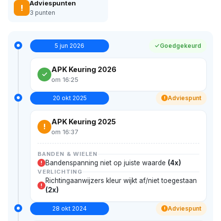
Adviespunten
!
3 punten
5 jun 2026
Goedgekeurd
APK Keuring 2026
om 16:25
20 okt 2025
Adviespunt
!
APK Keuring 2025
!
om 16:37
BANDEN & WIELEN
Bandenspanning niet op juiste waarde
(4x)
!
VERLICHTING
Richtingaanwijzers kleur wijkt af/niet toegestaan
!
(2x)
28 okt 2024
Adviespunt
!