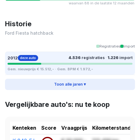
waarvan 88 in de laatste 12 maanden
Historie
Ford Fiesta hatchback
Registraties
Import
2012
4.536
registraties
·
1.226
import
deze auto
Gem. nieuwprijs € 15.512,- · Gem. BPM € 1.972,-
Toon alle jaren ▾
Vergelijkbare auto's: nu te koop
Kenteken
Score
Vraagprijs
Kilometerstand