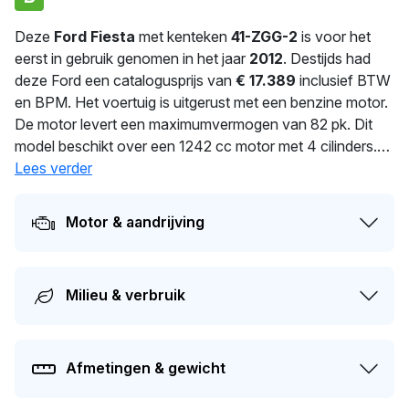
Deze
Ford Fiesta
met kenteken
41-ZGG-2
is voor het
eerst in gebruik genomen in het jaar
2012
. Destijds had
deze Ford een catalogusprijs van
€ 17.389
inclusief BTW
en BPM. Het voertuig is uitgerust met een benzine motor.
De motor levert een maximumvermogen van 82 pk. Dit
model beschikt over een 1242 cc motor met 4 cilinders.
Het gemiddeld verbruik bedraagt 5.4 liter per 100 km. Met
Lees verder
een massa van 1.054 kg is deze auto solide gebouwd.
Sinds
17
dagen wordt deze auto bereden door de huidige
Motor & aandrijving
eigenaar. De APK is geldig tot 05-06-2027. De auto heeft
sinds de registratie 3 keer van eigenaar gewisseld. Op dit
moment bedraagt de dagwaarde van dit voertuig
Milieu & verbruik
ongeveer
€ 5.800
.
Afmetingen & gewicht