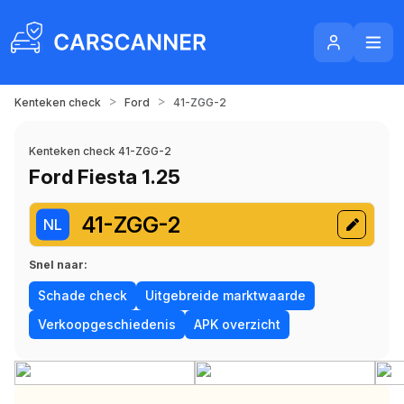
>
>
Kenteken check
Ford
41-ZGG-2
Kenteken check 41-ZGG-2
Ford Fiesta 1.25
41-ZGG-2
NL
Snel naar:
Schade check
Uitgebreide marktwaarde
Verkoopgeschiedenis
APK overzicht