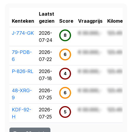
Laatst
Kenteken
gezien
Score
Vraagprijs
Kilometer
J-774-GK
2026-
€ 00.000,-
123.456 k
8
07-24
79-PDB-
2026-
€ 00.000,-
123.456 k
6
6
07-22
P-826-RL
2026-
€ 00.000,-
123.456 k
4
07-18
48-XRG-
2026-
€ 00.000,-
123.456 k
6
9
07-25
KDF-92-
2026-
€ 00.000,-
123.456 k
5
H
07-25