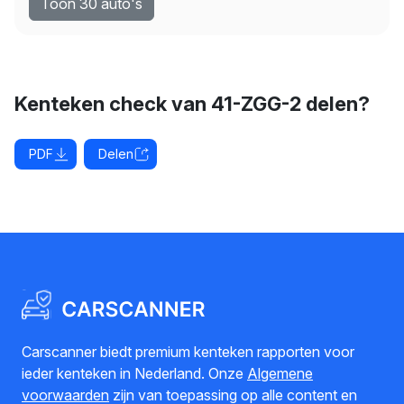
Toon 30 auto's
Kenteken check van 41-ZGG-2 delen?
PDF
Delen
Carscanner biedt premium kenteken rapporten voor
ieder kenteken in Nederland. Onze
Algemene
voorwaarden
zijn van toepassing op alle content en