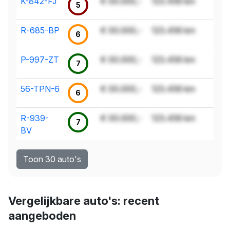
K-842-FJ
€ 00.000,-
123.456 km
5
R-685-BP
€ 00.000,-
123.456 km
6
P-997-ZT
€ 00.000,-
123.456 km
7
56-TPN-6
€ 00.000,-
123.456 km
6
R-939-
€ 00.000,-
123.456 km
7
BV
Toon 30 auto's
Vergelijkbare auto's: recent
aangeboden