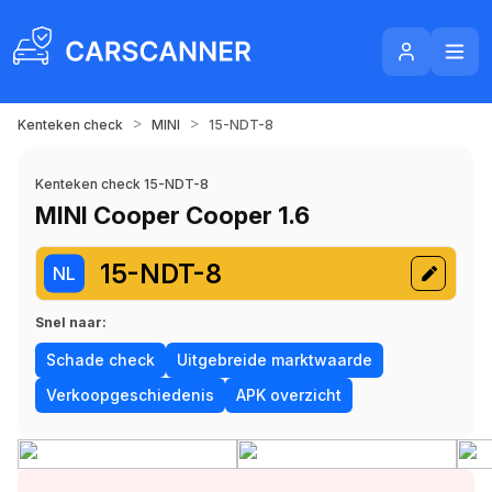
>
>
Kenteken check
MINI
15-NDT-8
Kenteken check 15-NDT-8
MINI Cooper Cooper 1.6
15-NDT-8
NL
Snel naar:
Schade check
Uitgebreide marktwaarde
Verkoopgeschiedenis
APK overzicht