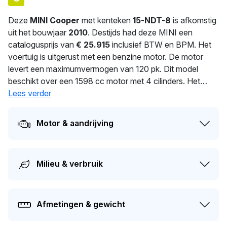
Deze
MINI Cooper
met kenteken
15-NDT-8
is afkomstig
uit het bouwjaar
2010
. Destijds had deze MINI een
catalogusprijs van
€ 25.915
inclusief BTW en BPM. Het
voertuig is uitgerust met een benzine motor. De motor
levert een maximumvermogen van 120 pk. Dit model
beschikt over een 1598 cc motor met 4 cilinders. Het
gemiddeld verbruik bedraagt 5.4 liter per 100 km. Met
Lees verder
1.140 kg biedt deze auto stabiliteit en comfort. De laatste
tenaamstelling van deze auto vond plaats in 2026. Dit
Motor & aandrijving
voertuig moet over 320 dagen opnieuw APK-gekeurd
worden. Dit voertuig heeft 2 eigenaren gehad in het
verleden. De geschatte actuele dagwaarde van deze
Milieu & verbruik
auto ligt rond de
€ 3.400
.
Afmetingen & gewicht