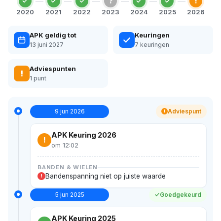
?
!
2020
2021
2022
2023
2024
2025
2026
APK geldig tot
Keuringen
13 juni 2027
7 keuringen
Adviespunten
!
1 punt
9 jun 2026
Adviespunt
!
APK Keuring 2026
!
om 12:02
BANDEN & WIELEN
Bandenspanning niet op juiste waarde
!
5 jun 2025
Goedgekeurd
APK Keuring 2025