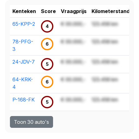
Kenteken
Score
Vraagprijs
Kilometerstand
65-KPP-2
€ 00.000,-
123.456 km
4
78-PFG-
€ 00.000,-
123.456 km
6
3
24-JDV-7
€ 00.000,-
123.456 km
5
64-KRK-
€ 00.000,-
123.456 km
6
4
P-168-FK
€ 00.000,-
123.456 km
5
Toon 30 auto's