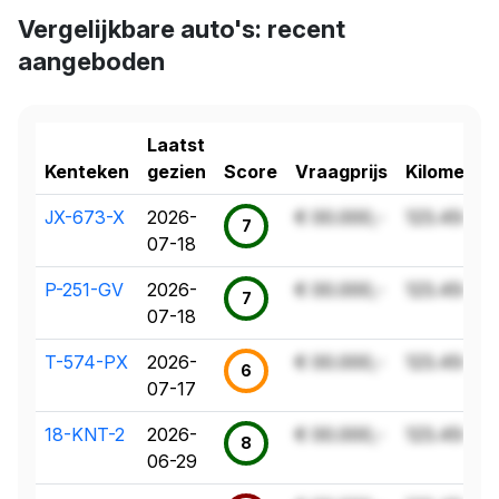
Vergelijkbare auto's: recent
aangeboden
Laatst
Kenteken
gezien
Score
Vraagprijs
Kilometer
JX-673-X
2026-
€ 00.000,-
123.456 k
7
07-18
P-251-GV
2026-
€ 00.000,-
123.456 k
7
07-18
T-574-PX
2026-
€ 00.000,-
123.456 k
6
07-17
18-KNT-2
2026-
€ 00.000,-
123.456 k
8
06-29