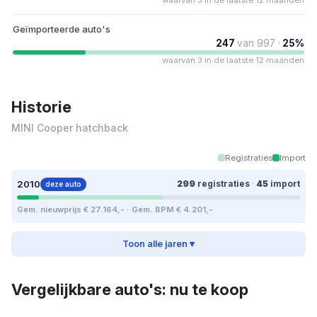
Geïmporteerde auto's
247
van 997 ·
25%
waarvan 3 in de laatste 12 maanden
Historie
MINI Cooper hatchback
Registraties
Import
2010
299
registraties
·
45
import
deze auto
Gem. nieuwprijs € 27.164,- · Gem. BPM € 4.201,-
Toon alle jaren ▾
Vergelijkbare auto's: nu te koop