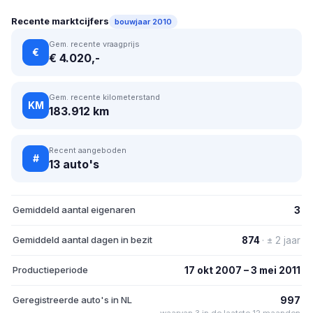
Recente marktcijfers
bouwjaar 2010
Gem. recente vraagprijs
€
€ 4.020,-
Gem. recente kilometerstand
KM
183.912 km
Recent aangeboden
#
13 auto's
Gemiddeld aantal eigenaren
3
Gemiddeld aantal dagen in bezit
874
· ± 2 jaar
Productieperiode
17 okt 2007 – 3 mei 2011
Geregistreerde auto's in NL
997
waarvan 3 in de laatste 12 maanden