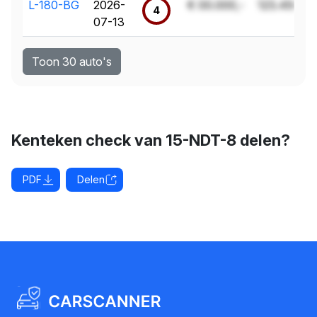
L-180-BG
2026-
€ 00.000,-
123.456 k
4
07-13
Toon 30 auto's
Kenteken check van 15-NDT-8 delen?
PDF
Delen