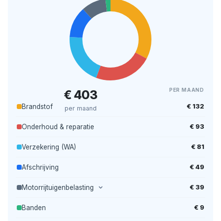
PER MAAND
€ 403
€ 132
Brandstof
per maand
€ 93
Onderhoud & reparatie
€ 81
Verzekering (WA)
€ 49
Afschrijving
€ 39
Motorrijtuigenbelasting
€ 9
Banden