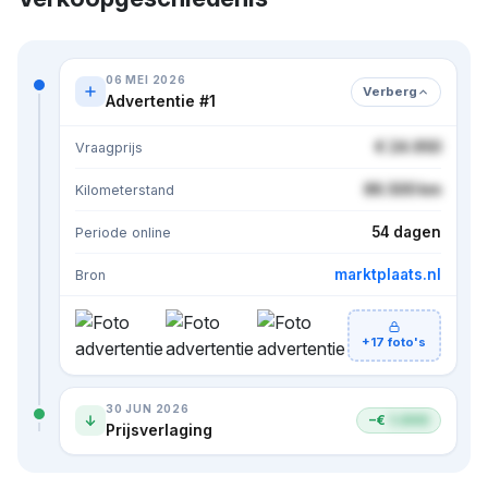
06 MEI 2026
Verberg
Advertentie #1
€ 24.950
Vraagprijs
86.500 km
Kilometerstand
54 dagen
Periode online
marktplaats.nl
Bron
+17 foto's
30 JUN 2026
−€
1.000
Prijsverlaging