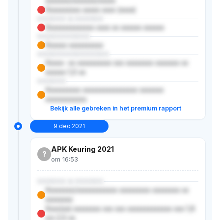
xxxxxxx/xxxxxxx/xxxxx
Xxxxxxxxxx xxxxx xxxx (xxxx)
XXXXXX & XXXXXX
Xxxxxxxxxxxxxx xxxx xx xxxxxx xxxxxx
XXXXXXXXXXX
Xxxxxx xxxxxxxxxx
XXXXXXXXXXXXXXX
Xxxxx- xx xxxxxxxxxx xxx xxxxxxxx xxxxxxx xx
xxxxxx 1,0 xx
XXXXXX
Xxxxxxxxxx xxxxxxxxxxxxxxxx xxxxxxx
xxxxxxxxxxxx
Bekijk alle gebreken in het premium rapport
9 dec 2021
APK Keuring 2021
?
om 16:53
XXXXXX & XXXXXX
Xxxxxxxx/xxxxxxxxxxxx xxxxxxxxx xxxxxxxx xx
xxxxxxxx
Xxxx(xx) xxxxxxxx xxx xxx xxxxxxxxxxxxx xxx 1,6
x/x 2,5 xx