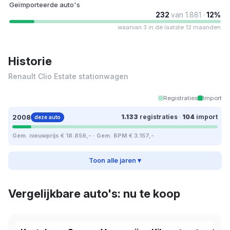
Geïmporteerde auto's
232
van 1.881 ·
12%
waarvan 3 in de laatste 12 maanden
Historie
Renault Clio Estate stationwagen
Registraties
Import
2008
1.133
registraties
·
104
import
deze auto
Gem. nieuwprijs € 18.859,- · Gem. BPM € 3.157,-
Toon alle jaren ▾
Vergelijkbare auto's: nu te koop