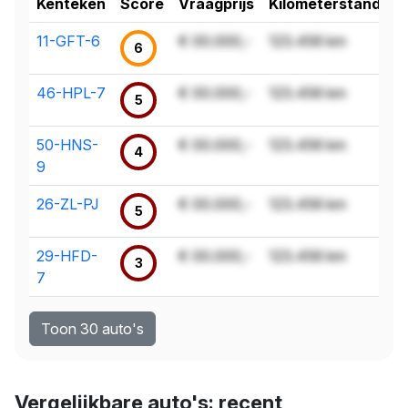
Kenteken
Score
Vraagprijs
Kilometerstand
11-GFT-6
€ 00.000,-
123.456 km
6
46-HPL-7
€ 00.000,-
123.456 km
5
50-HNS-
€ 00.000,-
123.456 km
4
9
26-ZL-PJ
€ 00.000,-
123.456 km
5
29-HFD-
€ 00.000,-
123.456 km
3
7
Toon 30 auto's
Vergelijkbare auto's: recent