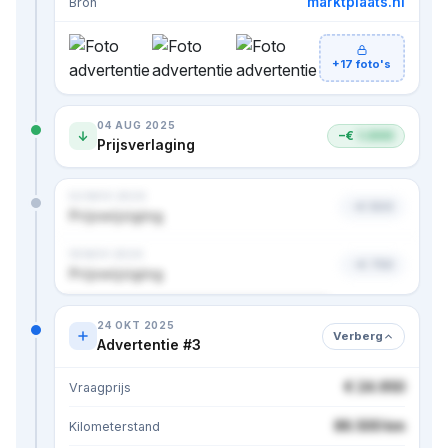
marktplaats.nl
Bron
+17 foto's
04 AUG 2025
−€
1.000
Prijsverlaging
02 NOV 2024
−€ 500
Prijswijziging
18 NOV 2024
−€ 750
Prijswijziging
Nog 1 prijs verborgen · bekijk in premium
24 OKT 2025
Verberg
Advertentie #3
€ 24.950
Vraagprijs
86.500 km
Kilometerstand