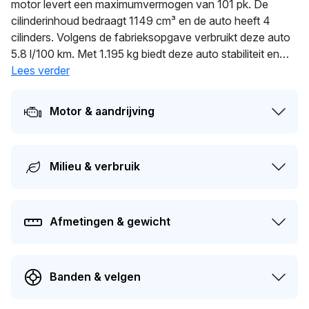
motor levert een maximumvermogen van 101 pk. De
cilinderinhoud bedraagt 1149 cm³ en de auto heeft 4
cilinders. Volgens de fabrieksopgave verbruikt deze auto
5.8 l/100 km. Met 1.195 kg biedt deze auto stabiliteit en
comfort. De laatste tenaamstelling van deze auto vond
Lees verder
plaats in 2026. Dit voertuig moet over 361 dagen opnieuw
APK-gekeurd worden. Dit voertuig heeft 1 eigenaren
Motor & aandrijving
gehad in het verleden. Op dit moment bedraagt de
dagwaarde van dit voertuig ongeveer
€ 1.200
.
Milieu & verbruik
Afmetingen & gewicht
Banden & velgen