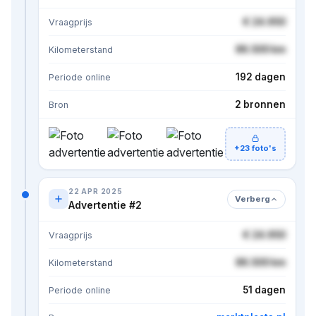
€ 24.950
Vraagprijs
86.500 km
Kilometerstand
192 dagen
Periode online
2 bronnen
Bron
+23 foto's
22 APR 2025
Verberg
Advertentie #2
€ 24.950
Vraagprijs
86.500 km
Kilometerstand
51 dagen
Periode online