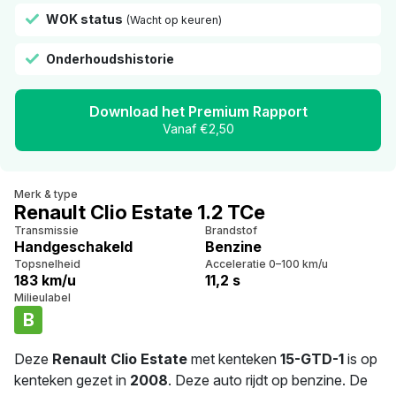
WOK status
(Wacht op keuren)
Onderhoudshistorie
Download het Premium Rapport
Vanaf €2,50
Merk & type
Renault Clio Estate 1.2 TCe
Transmissie
Brandstof
Handgeschakeld
Benzine
Topsnelheid
Acceleratie 0–100 km/u
183 km/u
11,2 s
Milieulabel
B
Deze
Renault Clio Estate
met kenteken
15-GTD-1
is op
kenteken gezet in
2008
. Deze auto rijdt op benzine. De