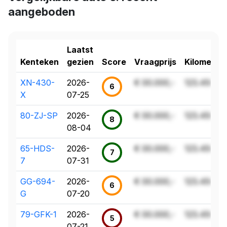
aangeboden
Laatst
Kenteken
gezien
Score
Vraagprijs
Kilometer
XN-430-
2026-
€ 00.000,-
123.456 k
6
X
07-25
80-ZJ-SP
2026-
€ 00.000,-
123.456 k
8
08-04
65-HDS-
2026-
€ 00.000,-
123.456 k
7
7
07-31
GG-694-
2026-
€ 00.000,-
123.456 k
6
G
07-20
79-GFK-1
2026-
€ 00.000,-
123.456 k
5
07-21