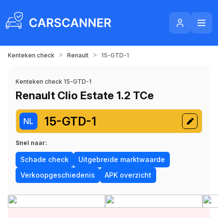
>
>
Kenteken check
Renault
15-GTD-1
Kenteken check 15-GTD-1
Renault Clio Estate 1.2 TCe
15-GTD-1
NL
Snel naar:
Schade check
Uitgebreide marktwaarde
Verkoopgeschiedenis
APK overzicht