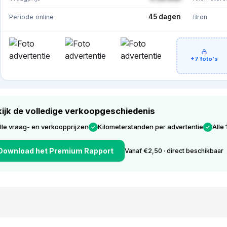
45 dagen
Periode online
Bron
+7 foto's
ijk de volledige verkoopgeschiedenis
lle vraag- en verkoopprijzen
Kilometerstanden per advertentie
Alle 
Download het Premium Rapport
Vanaf €2,50 · direct beschikbaar