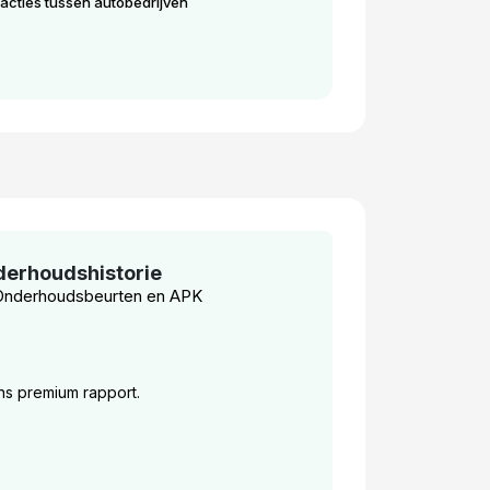
acties tussen autobedrijven
erhoudshistorie
Onderhoudsbeurten en APK
ons premium rapport.