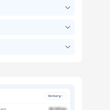
Verberg
86.500 km
tand