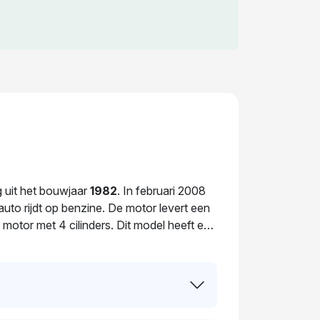
g uit het bouwjaar
1982
. In februari 2008
to rijdt op benzine. De motor levert een
otor met 4 cilinders. Dit model heeft een
 plaats in 2018. De volgende APK-keuring
keer van eigenaar gewisseld.