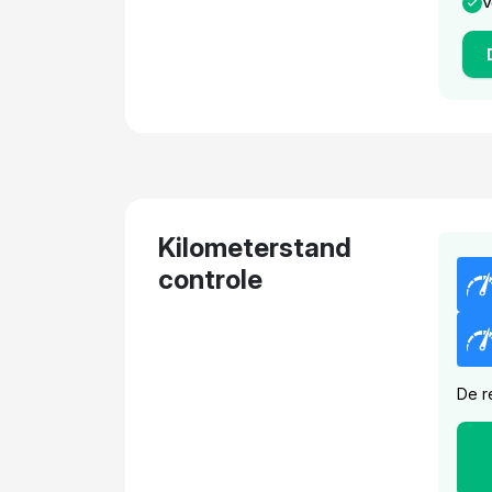
V
Kilometerstand
controle
De r