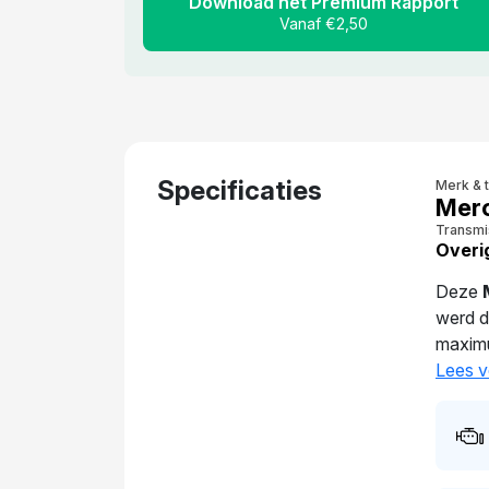
Download het Premium Rapport
Vanaf €2,50
Specificaties
Merk & 
Mer
Transmi
Overi
Deze
werd d
maximu
gewich
Lees v
staat 