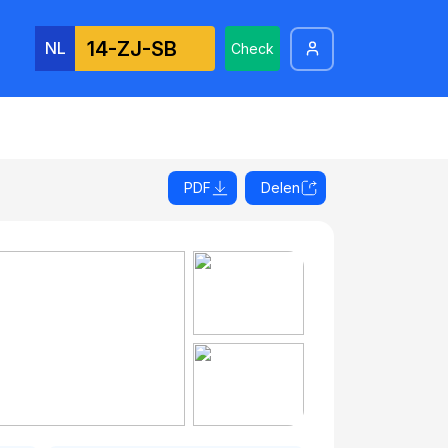
NL
Check
PDF
Delen