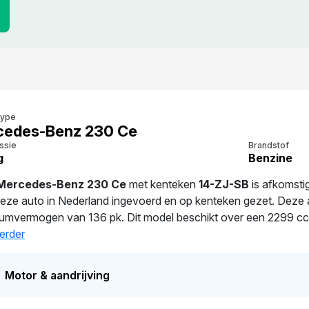
type
cedes-Benz 230 Ce
ssie
Brandstof
g
Benzine
Mercedes-Benz 230 Ce
met kenteken
14-ZJ-SB
is afkomsti
eze auto in Nederland ingevoerd en op kenteken gezet. Deze au
mvermogen van 136 pk. Dit model beschikt over een 2299 cc m
t van 1.528 kg. De laatste tenaamstelling van deze auto vond
erder
gepland voor 29-10-2020. De auto heeft sinds de registratie 1 
Motor & aandrijving