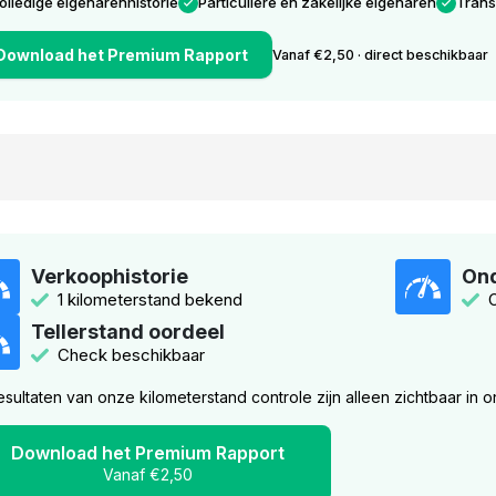
olledige eigenarenhistorie
Particuliere en zakelijke eigenaren
Trans
Download het Premium Rapport
Vanaf €2,50 · direct beschikbaar
Verkoophistorie
Ond
1 kilometerstand bekend
Tellerstand oordeel
Check beschikbaar
esultaten van onze kilometerstand controle zijn alleen zichtbaar in 
Download het Premium Rapport
Vanaf €2,50