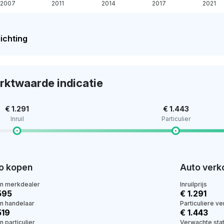
2007
2011
2014
2017
2021
ichting
rktwaarde indicatie
€ 1.291
€ 1.443
Inruil
Particulier
o kopen
Auto verk
en merkdealer
Inruilprijs
595
€ 1.291
en handelaar
Particuliere v
519
€ 1.443
n particulier
Verwachte stat