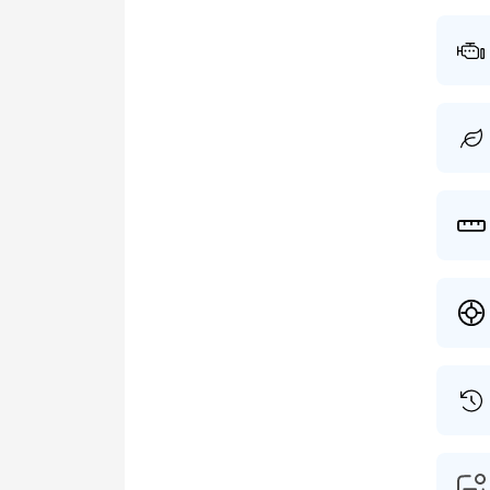
De vol
Op dit