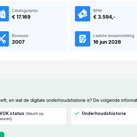
Catalogusprijs
BPM
€ 17.169
€ 3.594,-
Bouwjaar
Laatste tenaamstelling
2007
16 jun 2026
t, en wat de digitale onderhoudshistorie is? De volgende informat
WOK status
Onderhoudshistorie
(Wacht op
euren)