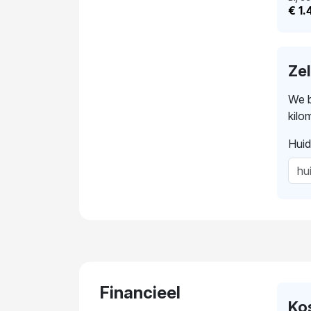
€ 1.
Ze
We b
kilo
Huid
Financieel
Ko