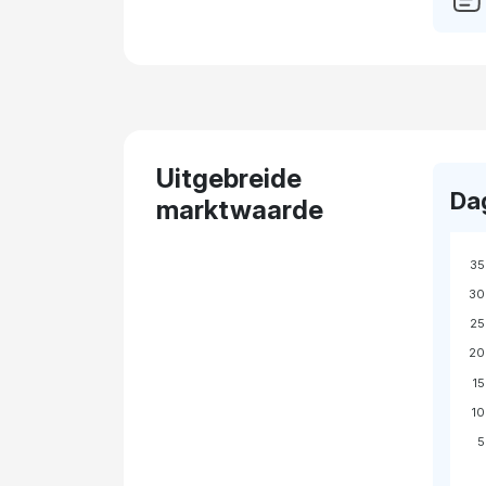
Uitgebreide
Da
marktwaarde
35
30
25
20
15
10
5