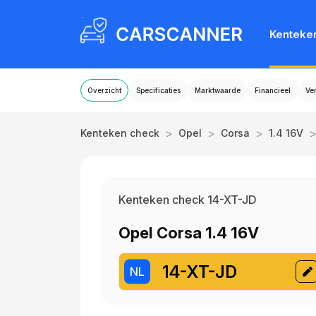
Kenteke
Overzicht
Specificaties
Marktwaarde
Financieel
Ve
>
>
>
Kenteken check
Opel
Corsa
1.4 16V
Kenteken check 14-XT-JD
Opel Corsa 1.4 16V
14-XT-JD
NL