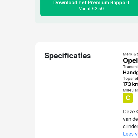
Download het Premium Rapport
Vanaf €2,50
Specificaties
Merk & 
Opel
Transmi
Handg
Topsnel
173 k
Milieula
C
Deze
van d
cilind
km. Me
Lees v