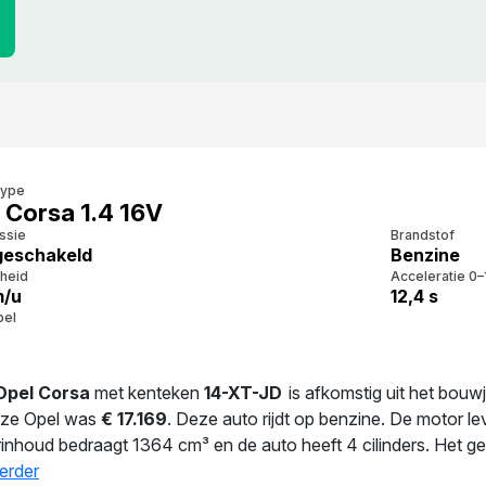
type
 Corsa 1.4 16V
ssie
Brandstof
eschakeld
Benzine
heid
Acceleratie 0–
m/u
12,4 s
bel
Opel Corsa
met kenteken
14-XT-JD
is afkomstig uit het bouw
eze Opel was
€ 17.169
. Deze auto rijdt op benzine. De motor 
erinhoud bedraagt 1364 cm³ en de auto heeft 4 cilinders. Het gem
t 1.140 kg biedt deze auto stabiliteit en comfort. In 2026 hee
erder