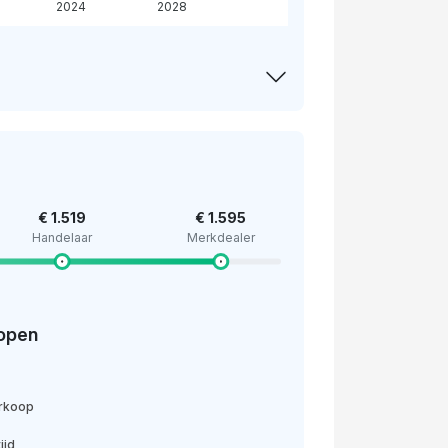
2024
2028
€ 1.519
€ 1.595
Handelaar
Merkdealer
open
erkoop
ijd