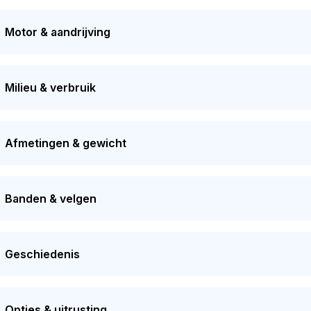
gende APK-keuring staat gepland voor 01-07-2027. Dit voertuig
 moment bedraagt de dagwaarde van dit voertuig ongeveer
€ 1
Motor & aandrijving
Milieu & verbruik
Afmetingen & gewicht
Banden & velgen
Geschiedenis
Opties & uitrusting