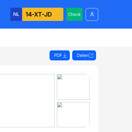
NL
Check
PDF
Delen