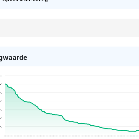
gwaarde
k
k
k
k
k
k
k