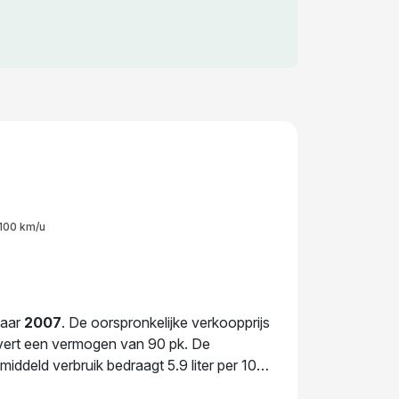
100 km/u
jaar
2007
. De oorspronkelijke verkoopprijs
levert een vermogen van 90 pk. De
iddeld verbruik bedraagt 5.9 liter per 100
ft deze auto een nieuwe eigenaar gekregen.